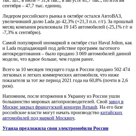
тыс. шт., в июле – 31,4 тыс., в августе 41,7 тыс., по итогам
сентября – 47,7 тыс. единиц.
Лидером российского рынка в октябре остался АвтоВАЗ,
увеличивший долю Lada до 42,3% (+21,3 п.п. г/г). За прошлый
месяц компания реализовала 19 145 автомобилей (-25,1% г/г и
-7,3% к сентябрю).
Самой популярной иномаркой в октябре стал Haval Jolion, как
и Lada подпадающий под действие программ льготного
автокредитования – было продано 3 069 автомобилей данной
модели, что вдвое больше, чем годом ранее.
Всего за 10 месяцев текущего года в России продано 502 474
легковых и легких коммерческих автомобиля, что ниже
показателя за тот же период 2021 года на 60,8% (почти в 2,6
раза).
Напомним, после вторжения в Украину из России ушли
большинство мировых автопроизводителей. Свой
завод в
Москве закрыл французский концерн Renault
. На его базе
российские власти могут начать производство
китайских
автомобилей под маркой Москвич
.
Уганда предложила свои электромобили России