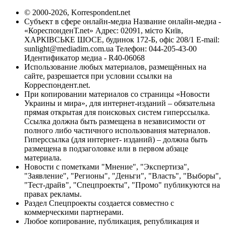
© 2000-2026, Korrespondent.net
Субъект в сфере онлайн-медиа Название онлайн-медиа -
«КореспонденТ.net» Адрес: 02091, місто Київ,
ХАРКІВСЬКЕ ШОСЕ, будинок 172-Б, офіс 208/1 E-mail:
sunlight@mediadim.com.ua
Телефон: 044-205-43-00
Идентификатор медиа - R40-06068
Использование любых материалов, размещённых на
сайте, разрешается при условии ссылки на
Корреспондент.net.
При копировании материалов со страницы «Новости
Украины и мира», для интернет-изданий – обязательна
прямая открытая для поисковых систем гиперссылка.
Ссылка должна быть размещена в независимости от
полного либо частичного использования материалов.
Гиперссылка (для интернет- изданий) – должна быть
размещена в подзаголовке или в первом абзаце
материала.
Новости с пометками "Мнение", "Экспертиза",
"Заявление", "Регионы", "Деньги", "Власть", "Выборы",
"Тест-драйв", "Спецпроекты", "Промо" публикуются на
правах рекламы.
Раздел Спецпроекты создается совместно с
коммерческими партнерами.
Любое копирование, публикация, републикация и