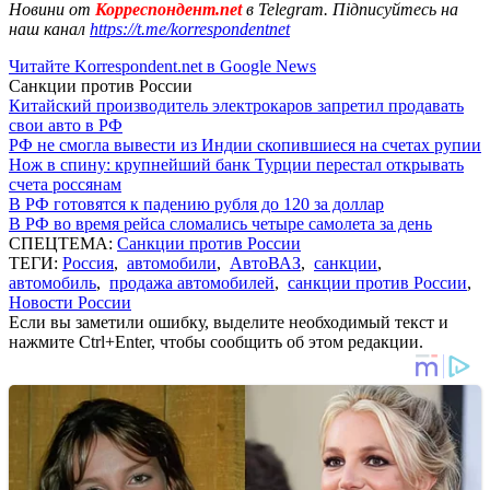
Новини от
Корреспондент.net
в Telegram. Підписуйтесь на
наш канал
https://t.me/korrespondentnet
Читайте Korrespondent.net в Google News
Санкции против России
Китайский производитель электрокаров запретил продавать
свои авто в РФ
РФ не смогла вывести из Индии скопившиеся на счетах рупии
Нож в спину: крупнейший банк Турции перестал открывать
счета россянам
В РФ готовятся к падению рубля до 120 за доллар
В РФ во время рейса сломались четыре самолета за день
СПЕЦТЕМА:
Санкции против России
ТЕГИ:
Россия
,
автомобили
,
АвтоВАЗ
,
санкции
,
автомобиль
,
продажа автомобилей
,
санкции против России
,
Новости России
Если вы заметили ошибку, выделите необходимый текст и
нажмите Ctrl+Enter, чтобы сообщить об этом редакции.