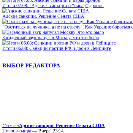
Итоги 07.08: "Адские" санкции и "парад" дронов
Адские санкции. Решение Сената США
"Охотиться на лучника, а не на стрелу". Как Украине бороться 
Загадочный звук напугал Москву: что это было
Итоги 06.08: Санкции против РФ и дрон в Лейпциге
ВЫБОР РЕДАКТОРА
Сюжет
Адские санкции. Решение Сената США
Новости мира
— Вчера, 23:14