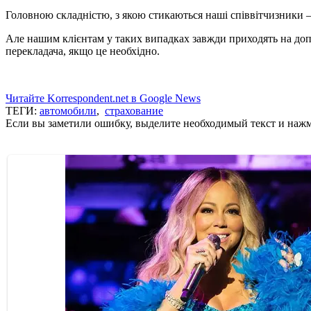
Головною складністю, з якою стикаються наші співвітчизники –
Але нашим клієнтам у таких випадках завжди приходять на допо
перекладача, якщо це необхідно.
Читайте Korrespondent.net в Google News
ТЕГИ:
автомобили
,
страхование
Если вы заметили ошибку, выделите необходимый текст и нажми