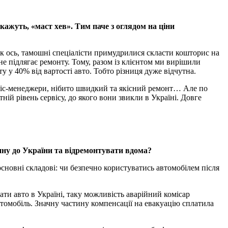
кажуть, «маст хев». Тим паче з оглядом на ціни
ак ось, тамошні спеціалісти примудрилися скласти кошторис на
не підлягає ремонту. Тому, разом із клієнтом ми вирішили
у у 40% від вартості авто. Тобто різниця дуже відчутна.
рвіс-менеджери, нібито швидкий та якісний ремонт… Але по
ій рівень сервісу, до якого вони звикли в Україні. Довге
ину до України та відремонтувати вдома?
сновні складові: чи безпечно користуватись автомобілем після
ти авто в Україні, таку можливість аварійний комісар
томобіль. Значну частину компенсації на евакуацію сплатила