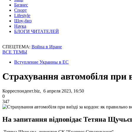
Бизнес
Спорт
Lifestyle
Шоу-биз
Наука
БЛОГИ ЧИТАТЕЛЕЙ
СПЕЦТЕМА:
Война в Иране
ВСЕ ТЕМЫ
Вступление Украины в ЕС
Страхування автомобіля при в
Корреспондент.biz, 6 апреля 2023, 16:50
0
347
На запитання відповідає Тетяна Щучьєв
Тетяна Щучьєва, директор CК "Експрес Страхування"