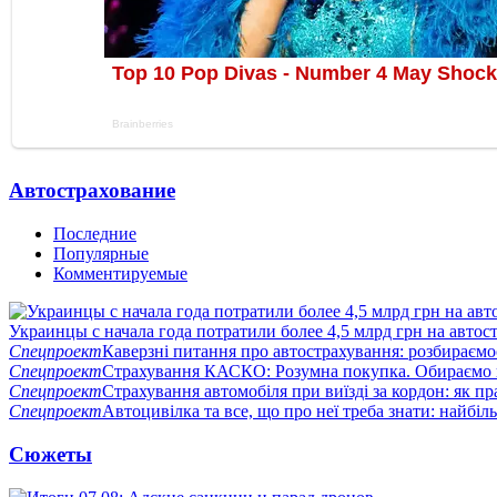
Автострахование
Последние
Популярные
Комментируемые
Украинцы с начала года потратили более 4,5 млрд грн на автос
Спецпроект
Каверзні питання про автострахування: розбираємо
Спецпроект
Страхування КАСКО: Розумна покупка. Обираємо н
Спецпроект
Страхування автомобіля при виїзді за кордон: як п
Спецпроект
Автоцивілка та все, що про неї треба знати: найбі
Сюжеты