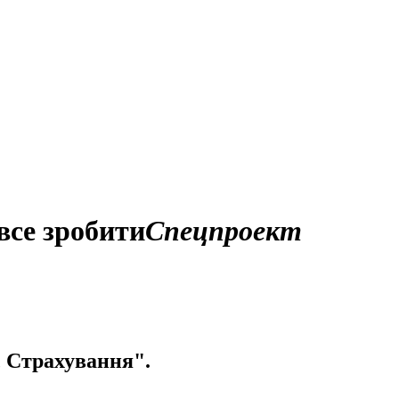
все зробити
Спецпроект
с Страхування".