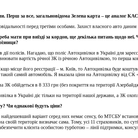
ми. Перш за все, загальновідома Зелена карта – це аналог К
овідальності перед третіми особами. Захист власного авто дани
реба мати при виїзді за кордон, ще декілька питань щодо неї
різниця?
 дії полісів. Нагадаю, що поліс Автоцивілки в Україні для зареє
івнювати вартість річної ЗК із річною Автоцивілкою, то перша к
кщо місце його реєстрації – м. Київ, то Автоцивілка буде коштув
 такий самий автомобіль. Я вказала ціни на Автоцивілку від СК 
а ЗК обійдеться в 8 333 грн (без покриття на території Азербай
ивілка в Україні діє тільки на території нашої держави, а ЗК ох
ту? Чи однакові будуть ціни?
и найдешевший варіант серед них немає сенсу, бо МТСБУ встановлю
а своїй територіє визначає сама. Тому, усі 11 страховиків, по су
безпечити клієнта особистою турботою – лінії підтримки, консу