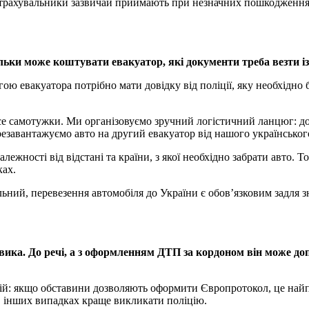
трахувальники зазвичай приймають при незначних пошкодженнях 
льки може коштувати евакуатор, які документи треба везти із
ю евакуатора потрібно мати довідку від поліції, яку необхідно 
се самотужки. Ми організовуємо зручний логістичний ланцюг: до
резавантажуємо авто на другий евакуатор від нашого українськог
алежності від відстані та країни, з якої необхідно забрати авто.
ках.
ьний, перевезення автомобіля до України є обов’язковим задля з
вика. До речі, а з оформленням ДТП за кордоном він може до
й: якщо обставини дозволяють оформити Європротокол, це найпр
 В інших випадках краще викликати поліцію.