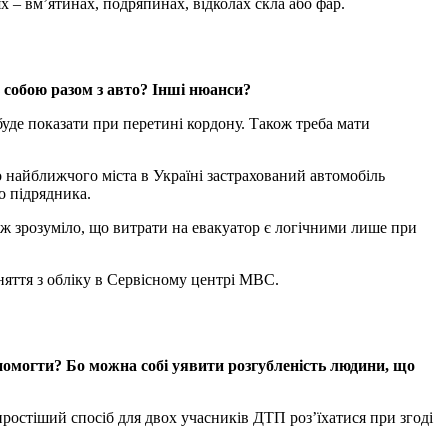
– вм’ятинах, подряпинах, відколах скла або фар.
 собою разом з авто? Інші нюанси?
буде показати при перетині кордону. Також треба мати
 найближчого міста в Україні застрахований автомобіль
о підрядника.
 Тож зрозуміло, що витрати на евакуатор є логічними лише при
няття з обліку в Сервісному центрі МВС.
помогти? Бо можна собі уявити розгубленість людини, що
остіший спосіб для двох учасників ДТП роз’їхатися при згоді