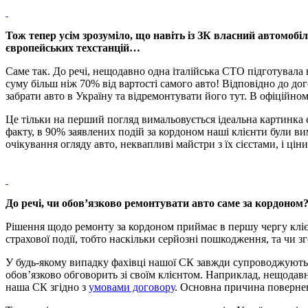
Тож тепер усім зрозуміло, що навіть із ЗК власний автомоб
європейських техстанцій…
Саме так. До речі, нещодавно одна італійська СТО підготувала 
суму більш ніж 70% від вартості самого авто! Відповідно до до
забрати авто в Україну та відремонтувати його тут. В офіційном
Це тільки на перший погляд вимальовується ідеальна картинка 
факту, в 90% заявлених подій за кордоном наші клієнти були ви
очікування огляду авто, неквапливі майстри з їх сієстами, і цін
До речі, чи обов’язково ремонтувати авто саме за кордоно
Рішення щодо ремонту за кордоном приймає в першу чергу клієн
страхової події, тобто наскільки серйозні пошкодження, та чи 
У будь-якому випадку фахівці нашої СК завжди супроводжують р
обов’язково обговорить зі своїм клієнтом. Наприклад, нещодав
наша СК згідно з
умовами договору
. Основна причина повернен