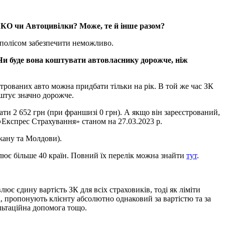
АСКО чи Автоцивілки? Може, те й інше разом?
м полісом забезпечити неможливо.
. Чи буде вона коштувати автовласнику дорожче, ніж
строваних авто можна придбати тільки на рік. В той же час ЗК
оштує значно дорожче.
ати 2 652 грн (при франшизі 0 грн). А якщо він зареєстрований,
«Експрес Страхування» станом на 27.03.2023 р.
джану та Молдови).
оплює більше 40 країн. Повний їх перелік можна знайти
тут
.
є єдину вартість ЗК для всіх страховиків, тоді як ліміти
ті, пропонують клієнту абсолютно однаковий за вартістю та за
льтаційна допомога тощо.