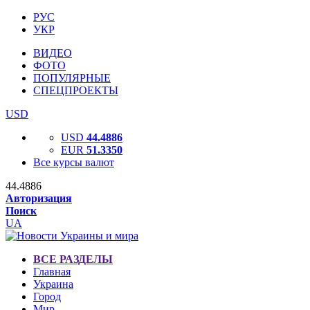
РУС
УКР
ВИДЕО
ФОТО
ПОПУЛЯРНЫЕ
СПЕЦПРОЕКТЫ
USD
USD
44.4886
EUR
51.3350
Все курсы валют
44.4886
Авторизация
Поиск
UA
ВСЕ РАЗДЕЛЫ
Главная
Украина
Город
Мир