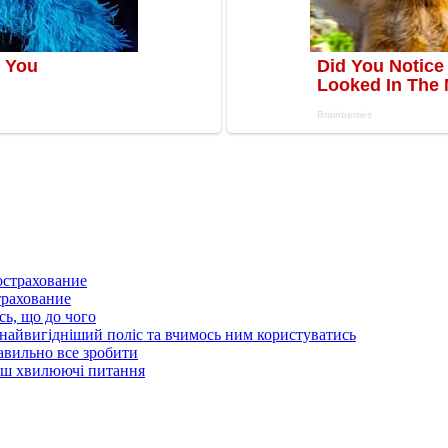
трахование
сь, що до чого
айвигідніший поліс та вчимось ним користуватись
равильно все зробити
льш хвилюючі питання