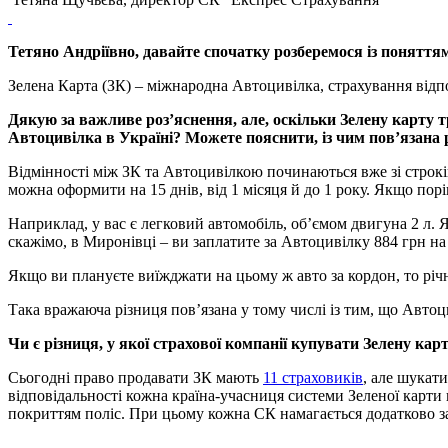
Тетяно Андріївно, давайте спочатку розберемося із поняття
Зелена Карта (ЗК) – міжнародна Автоцивілка, страхування відп
Дякую за важливе роз’яснення, але, оскільки Зелену карту т
Автоцивілка в Україні? Можете пояснити, із чим пов’язана 
Відмінності між ЗК та Автоцивілкою починаються вже зі строків
можна оформити на 15 днів, від 1 місяця й до 1 року. Якщо пор
Наприклад, у вас є легковий автомобіль, об’ємом двигуна 2 л. Я
скажімо, в Миронівці – ви заплатите за Автоцивілку 884 грн на
Якщо ви плануєте виїжджати на цьому ж авто за кордон, то річн
Така вражаюча різниця пов’язана у тому числі із тим, що Автоц
Чи є різниця, у якої страхової компанії купувати Зелену кар
Сьогодні право продавати ЗК мають
11 страховиків
, але шукат
відповідальності кожна країна-учасниця системи Зеленої карти н
покриттям поліс. При цьому кожна СК намагається додатково за