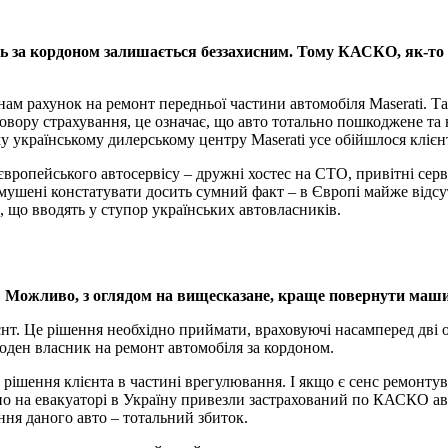
іль за кордоном залишається беззахисним. Тому КАСКО, як-то 
нам рахунок на ремонт передньої частини автомобіля Maserati. Т
говору страхування, це означає, що авто тотально пошкоджене та 
у українському дилерському центру Maserati усе обійшлося клієнт
європейського автосервісу – дружні хостес на СТО, привітні се
мушені констатувати досить сумний факт – в Європі майже відсутн
и, що вводять у ступор українських автовласників.
м? Можливо, з оглядом на вищесказане, краще повернути маш
т. Це рішення необхідно приймати, враховуючі насамперед дві о
згоден власник на ремонт автомобіля за кордоном.
ішення клієнта в частині врегулювання. І якщо є сенс ремонтува
но на евакуаторі в Україну привезли застрахований по КАСКО ав
ня даного авто – тотальний збиток.