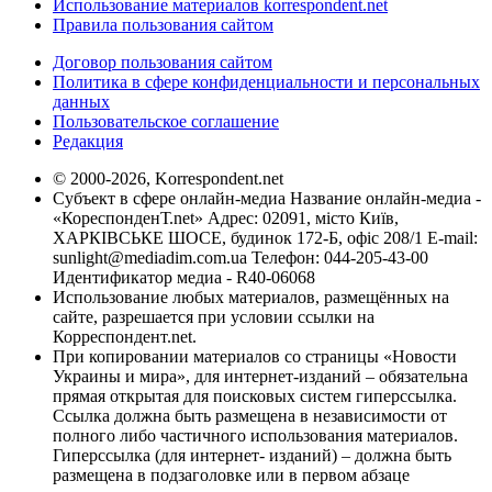
Использование материалов korrespondent.net
Правила пользования сайтом
Договор пользования сайтом
Политика в сфере конфиденциальности и персональных
данных
Пользовательское соглашение
Редакция
© 2000-2026, Korrespondent.net
Субъект в сфере онлайн-медиа Название онлайн-медиа -
«КореспонденТ.net» Адрес: 02091, місто Київ,
ХАРКІВСЬКЕ ШОСЕ, будинок 172-Б, офіс 208/1 E-mail:
sunlight@mediadim.com.ua
Телефон: 044-205-43-00
Идентификатор медиа - R40-06068
Использование любых материалов, размещённых на
сайте, разрешается при условии ссылки на
Корреспондент.net.
При копировании материалов со страницы «Новости
Украины и мира», для интернет-изданий – обязательна
прямая открытая для поисковых систем гиперссылка.
Ссылка должна быть размещена в независимости от
полного либо частичного использования материалов.
Гиперссылка (для интернет- изданий) – должна быть
размещена в подзаголовке или в первом абзаце