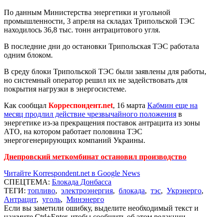
По данным Министерства энергетики и угольной
промышленности, 3 апреля на складах Трипольской ТЭС
находилось 36,8 тыс. тонн антрацитового угля.
В последние дни до остановки Трипольская ТЭС работала
одним блоком.
В среду блоки Трипольской ТЭС были заявлены для работы,
но системный оператор решил их не задействовать для
покрытия нагрузки в энергосистеме.
Как сообщал
Корреспондент.net
, 16 марта
Кабмин еще на
месяц продлил действие чрезвычайного положения
в
энергетике из-за прекращения поставок антрацита из зоны
АТО, на котором работает половина ТЭС
энергогенерирующих компаний Украины.
Днепровский меткомбинат остановил производство
Читайте Korrespondent.net в Google News
СПЕЦТЕМА:
Блокада Донбасса
ТЕГИ:
топливо
,
электроэнергия
,
блокада
,
тэс
,
Укрэнерго
,
Антрацит
,
уголь
,
Минэнерго
Если вы заметили ошибку, выделите необходимый текст и
нажмите Ctrl+Enter, чтобы сообщить об этом редакции.