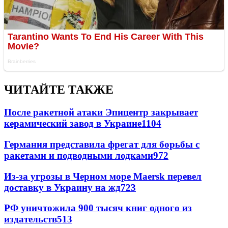
ЧИТАЙТЕ ТАКЖЕ
После ракетной атаки Эпицентр закрывает
керамический завод в Украине
1104
Германия представила фрегат для борьбы с
ракетами и подводными лодками
972
Из-за угрозы в Черном море Maersk перевел
доставку в Украину на жд
723
РФ уничтожила 900 тысяч книг одного из
издательств
513