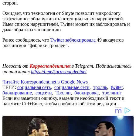
сторон.
Ожидает, что технология от Smyte позволит микроблогу
эффективнее обнаруживать потенциальных нарушителей.
Имея список нарушителей, Twitter может их заблокировать и
даже обратиться в полицию.
Ранее сообщалось, что
Twitter заблокировала
49 аккаунтов
российской "фабрики троллей".
Новости от
Корреспондент.net
в Telegram. Подписывайтесь
на наш канал
https://t.me/korrespondentnet
Читайте Korrespondent.net в Google News
ТЕГИ:
социальная сеть
,
социальные сети
,
тролль
,
twitter
,
блокирование
,
соцсети
,
Тролли
,
блокировка
,
троллинг
Если вы заметили ошибку, выделите необходимый текст и
нажмите Ctrl+Enter, чтобы сообщить об этом редакции.