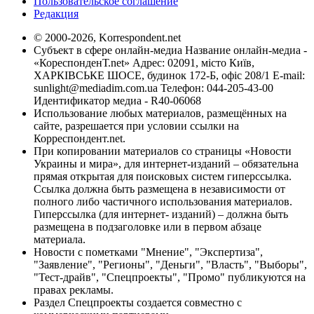
Пользовательское соглашение
Редакция
© 2000-2026, Korrespondent.net
Субъект в сфере онлайн-медиа Название онлайн-медиа -
«КореспонденТ.net» Адрес: 02091, місто Київ,
ХАРКІВСЬКЕ ШОСЕ, будинок 172-Б, офіс 208/1 E-mail:
sunlight@mediadim.com.ua
Телефон: 044-205-43-00
Идентификатор медиа - R40-06068
Использование любых материалов, размещённых на
сайте, разрешается при условии ссылки на
Корреспондент.net.
При копировании материалов со страницы «Новости
Украины и мира», для интернет-изданий – обязательна
прямая открытая для поисковых систем гиперссылка.
Ссылка должна быть размещена в независимости от
полного либо частичного использования материалов.
Гиперссылка (для интернет- изданий) – должна быть
размещена в подзаголовке или в первом абзаце
материала.
Новости с пометками "Мнение", "Экспертиза",
"Заявление", "Регионы", "Деньги", "Власть", "Выборы",
"Тест-драйв", "Спецпроекты", "Промо" публикуются на
правах рекламы.
Раздел Спецпроекты создается совместно с