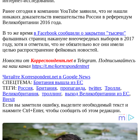
интернет-исследований.
Ранее сегодня в компании YouTube заявили, что не нашли
никаких доказательств вмешательства России в референдум
Великобритании 2016 года.
В то же время
в Facebook сообщили о закрытии "тысячи"
фальшивых страниц накануне внеочередных выборов в 2017
году, хотя и отметили, что не обязательно все они имели
целью распространение фейковых новостей.
Новости от
Корреспондент.net
в Telegram. Подписывайтесь
на наш канал
https://t.me/korrespondentnet
Читайте Korrespondent.net в Google News
СПЕЦТЕМА:
Британия вышла из ЕС
ТЕГИ:
Россия
,
Британия
,
пропаганда
,
twitter
,
Тролли
,
Великобритания
,
троллинг
,
выход Великобритании из ЕС
,
Brexit
Если вы заметили ошибку, выделите необходимый текст и
нажмите Ctrl+Enter, чтобы сообщить об этом редакции.