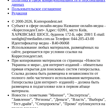
Политика в сфере конфиденциальности и персональных
данных
Пользовательское соглашение
Редакция
© 2000-2026, Korrespondent.net
Субъект в сфере онлайн-медиа Название онлайн-медиа -
«КореспонденТ.net» Адрес: 02091, місто Київ,
ХАРКІВСЬКЕ ШОСЕ, будинок 172-Б, офіс 208/1 E-mail:
sunlight@mediadim.com.ua
Телефон: 044-205-43-00
Идентификатор медиа - R40-06068
Использование любых материалов, размещённых на
сайте, разрешается при условии ссылки на
Корреспондент.net.
При копировании материалов со страницы «Новости
Украины и мира», для интернет-изданий – обязательна
прямая открытая для поисковых систем гиперссылка.
Ссылка должна быть размещена в независимости от
полного либо частичного использования материалов.
Гиперссылка (для интернет- изданий) – должна быть
размещена в подзаголовке или в первом абзаце
материала.
Новости с пометками "Мнение", "Экспертиза",
"Заявление", "Регионы", "Деньги", "Власть", "Выборы",
"Тест-драйв", "Спецпроекты", "Промо" публикуются на