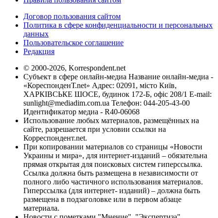
Договор пользования сайтом
Политика в сфере конфиденциальности и персональных
данных
Пользовательское соглашение
Редакция
© 2000-2026, Korrespondent.net
Субъект в сфере онлайн-медиа Название онлайн-медиа -
«КореспонденТ.net» Адрес: 02091, місто Київ,
ХАРКІВСЬКЕ ШОСЕ, будинок 172-Б, офіс 208/1 E-mail:
sunlight@mediadim.com.ua
Телефон: 044-205-43-00
Идентификатор медиа - R40-06068
Использование любых материалов, размещённых на
сайте, разрешается при условии ссылки на
Корреспондент.net.
При копировании материалов со страницы «Новости
Украины и мира», для интернет-изданий – обязательна
прямая открытая для поисковых систем гиперссылка.
Ссылка должна быть размещена в независимости от
полного либо частичного использования материалов.
Гиперссылка (для интернет- изданий) – должна быть
размещена в подзаголовке или в первом абзаце
материала.
Новости с пометками "Мнение", "Экспертиза",