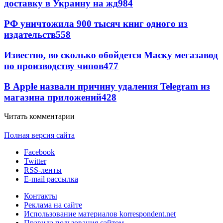
доставку в Украину на жд
984
РФ уничтожила 900 тысяч книг одного из
издательств
558
Известно, во сколько обойдется Маску мегазавод
по производству чипов
477
В Apple назвали причину удаления Telegram из
магазина приложений
428
Читать комментарии
Полная версия сайта
Facebook
Twitter
RSS-ленты
E-mail рассылка
Контакты
Реклама на сайте
Использование материалов korrespondent.net
Правила пользования сайтом