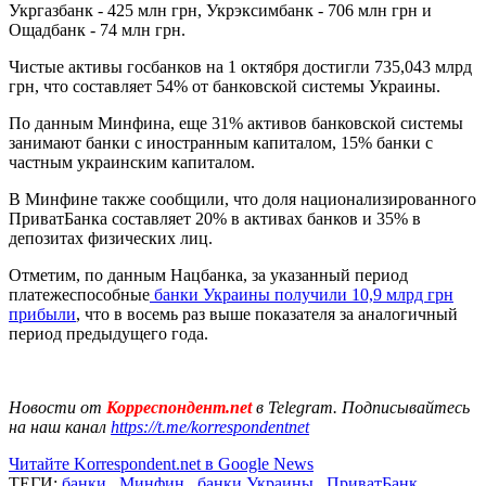
Укргазбанк - 425 млн грн, Укрэксимбанк - 706 млн грн и
Ощадбанк - 74 млн грн.
Чистые активы госбанков на 1 октября достигли 735,043 млрд
грн, что составляет 54% от банковской системы Украины.
По данным Минфина, еще 31% активов банковской системы
занимают банки с иностранным капиталом, 15% банки с
частным украинским капиталом.
В Минфине также сообщили, что доля национализированного
ПриватБанка составляет 20% в активах банков и 35% в
депозитах физических лиц.
Отметим, по данным Нацбанка, за указанный период
платежеспособные
банки Украины получили 10,9 млрд грн
прибыли
, что в восемь раз выше показателя за аналогичный
период предыдущего года.
Новости от
Корреспондент.net
в Telegram. Подписывайтесь
на наш канал
https://t.me/korrespondentnet
Читайте Korrespondent.net в Google News
ТЕГИ:
банки
,
Минфин
,
банки Украины
,
ПриватБанк
,