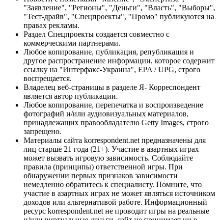
"Заявление", "Регионы", "Деньги", "Власть", "Выборы",
"Тест-драйв", "Спецпроекты", "Промо" публикуются на
правах рекламы.
Раздел Спецпроекты создается совместно с
коммерческими партнерами.
Любое копирование, публикация, републикация и
другое распространение информации, которое содержит
ссылку на "Интерфакс-Украина", EPA / UPG, строго
воспрещается.
Владелец веб-страницы в разделе Я- Корреспондент
является автор публикации.
Любое копирование, перепечатка и воспроизведение
фотографий и/или аудиовизуальных материалов,
принадлежащих правообладателю Getty Images, строго
запрещено.
Материалы сайта korrespondent.net предназначены для
лиц старше 21 года (21+). Участие в азартных играх
может вызвать игровую зависимость. Соблюдайте
правила (принципы) ответственной игры. При
обнаружении первых признаков зависимости
немедленно обратитесь к специалисту. Помните, что
участие в азартных играх не может являться источником
доходов или альтернативой работе. Информационный
ресурс korrespondent.net не проводит игры на реальные
и/или виртуальные деньги, сайт не принимает ни в