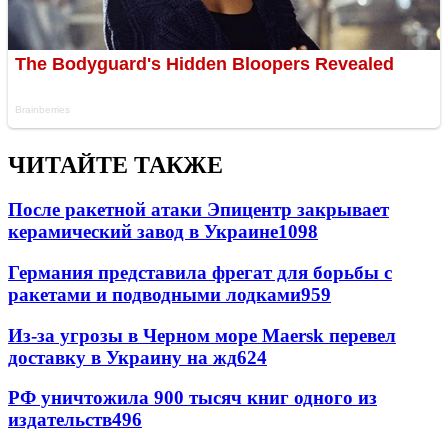
ЧИТАЙТЕ ТАКЖЕ
После ракетной атаки Эпицентр закрывает
керамический завод в Украине
1098
Германия представила фрегат для борьбы с
ракетами и подводными лодками
959
Из-за угрозы в Черном море Maersk перевел
доставку в Украину на жд
624
РФ уничтожила 900 тысяч книг одного из
издательств
496