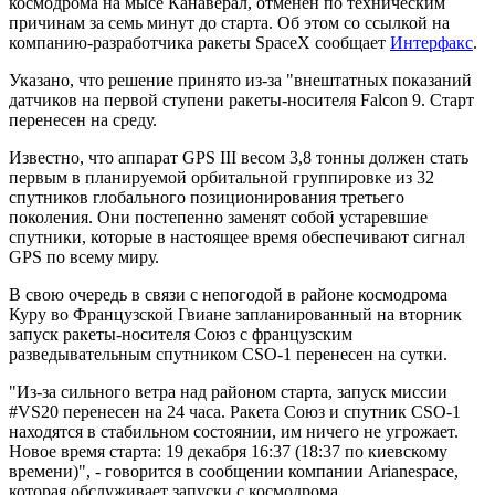
космодрома на мысе Канаверал, отменен по техническим
причинам за семь минут до старта. Об этом со ссылкой на
компанию-разработчика ракеты SpaceX сообщает
Интерфакс
.
Указано, что решение принято из-за "внештатных показаний
датчиков на первой ступени ракеты-носителя Falcon 9. Старт
перенесен на среду.
Известно, что аппарат GPS III весом 3,8 тонны должен стать
первым в планируемой орбитальной группировке из 32
спутников глобального позиционирования третьего
поколения. Они постепенно заменят собой устаревшие
спутники, которые в настоящее время обеспечивают сигнал
GPS по всему миру.
В свою очередь в связи с непогодой в районе космодрома
Куру во Французской Гвиане запланированный на вторник
запуск ракеты-носителя Союз с французским
разведывательным спутником CSO-1 перенесен на сутки.
"Из-за сильного ветра над районом старта, запуск миссии
#VS20 перенесен на 24 часа. Ракета Союз и спутник CSO-1
находятся в стабильном состоянии, им ничего не угрожает.
Новое время старта: 19 декабря 16:37 (18:37 по киевскому
времени)", - говорится в сообщении компании Arianespace,
которая обслуживает запуски с космодрома.