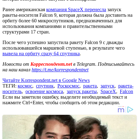
Ранее американская
компания SpaceX перенесла
запуск
ракеты-носителя Falcon 9, которая должна была доставить на
орбиту более 60 микроспутников, предназначенных для
использования компаниями и правительственными
структурами 17 стран.
После чего успешно запустила ракету Falcon 9 с дважды
использовавшейся маршевой ступенью, в результате чего
вывела на орбиту сразу 64 спутника
.
Новости от
Корреспондент.net
в Telegram. Подписывайтесь
на наш канал
https://t.me/korrespondentnet
Читайте Korrespondent.net в Google News
ТЕГИ:
космос
,
спутник
,
Роскосмос
,
ракета
,
запуск
,
ракета-
носитель
,
освоение космоса
,
запуск ракеты
,
SpaceX
,
Falcon
Если вы заметили ошибку, выделите необходимый текст и
нажмите Ctrl+Enter, чтобы сообщить об этом редакции.