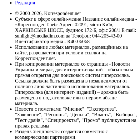
Редакция
© 2000-2026, Korrespondent.net
Субъект в сфере онлайн-медиа Название онлайн-медиа -
«КореспонденТ.net» Адрес: 02091, місто Київ,
ХАРКІВСЬКЕ ШОСЕ, будинок 172-Б, офіс 208/1 E-mail:
sunlight@mediadim.com.ua
Телефон: 044-205-43-00
Идентификатор медиа - R40-06068
Использование любых материалов, размещённых на
сайте, разрешается при условии ссылки на
Корреспондент.net.
При копировании материалов со страницы «Новости
Украины и мира», для интернет-изданий – обязательна
прямая открытая для поисковых систем гиперссылка.
Ссылка должна быть размещена в независимости от
полного либо частичного использования материалов.
Гиперссылка (для интернет- изданий) – должна быть
размещена в подзаголовке или в первом абзаце
материала.
Новости с пометками "Мнение", "Экспертиза",
"Заявление", "Регионы", "Деньги", "Власть", "Выборы",
"Тест-драйв", "Спецпроекты", "Промо" публикуются на
правах рекламы.
Раздел Спецпроекты создается совместно с
коммерческими партнерами.