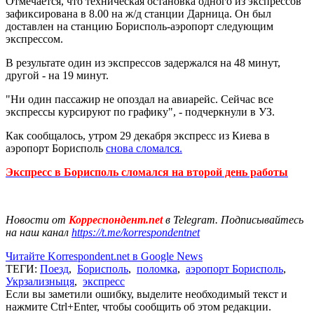
Отмечается, что техническая остановка одного из экспрессов
зафиксирована в 8.00 на ж/д станции Дарница. Он был
доставлен на станцию Борисполь-аэропорт следующим
экспрессом.
В результате один из экспрессов задержался на 48 минут,
другой - на 19 минут.
"Ни один пассажир не опоздал на авиарейс. Сейчас все
экспрессы курсируют по графику", - подчеркнули в УЗ.
Как сообщалось, утром 29 декабря экспресс из Киева в
аэропорт Борисполь
снова сломался.
Экспресс в Борисполь сломался на второй день работы
Новости от
Корреспондент.net
в Telegram. Подписывайтесь
на наш канал
https://t.me/korrespondentnet
Читайте Korrespondent.net в Google News
ТЕГИ:
Поезд
,
Борисполь
,
поломка
,
аэропорт Борисполь
,
Укрзализныця
,
экспресс
Если вы заметили ошибку, выделите необходимый текст и
нажмите Ctrl+Enter, чтобы сообщить об этом редакции.