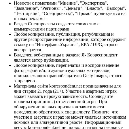
Новости с пометками "Мнение", "Экспертиза",
"Заявление", "Регионы", "Деньги", "Власть", "Выборы",
"Тест-драйв", "Спецпроекты", "Промо" публикуются на
правах рекламы.
Раздел Спецпроекты создается совместно с
коммерческими партнерами.
Любое копирование, публикация, републикация и
другое распространение информации, которое содержит
ссылку на "Интерфакс-Украина", EPA / UPG, строго
воспрещается.
Владелец веб-страницы в разделе Я- Корреспондент
является автор публикации.
Любое копирование, перепечатка и воспроизведение
фотографий и/или аудиовизуальных материалов,
принадлежащих правообладателю Getty Images, строго
запрещено.
Материалы сайта korrespondent.net предназначены для
лиц старше 21 года (21+). Участие в азартных играх
может вызвать игровую зависимость. Соблюдайте
правила (принципы) ответственной игры. При
обнаружении первых признаков зависимости
немедленно обратитесь к специалисту. Помните, что
участие в азартных играх не может являться источником
доходов или альтернативой работе. Информационный
ресурс korrespondent.net не проводит игры на реальные