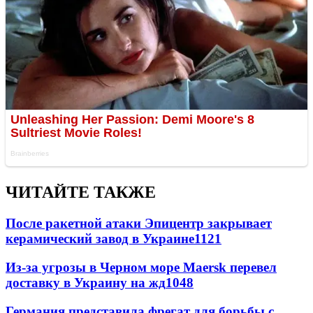
ЧИТАЙТЕ ТАКЖЕ
После ракетной атаки Эпицентр закрывает
керамический завод в Украине
1121
Из-за угрозы в Черном море Maersk перевел
доставку в Украину на жд
1048
Германия представила фрегат для борьбы с