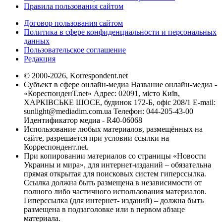
Правила пользования сайтом
Договор пользования сайтом
Политика в сфере конфиденциальности и персональных
данных
Пользовательское соглашение
Редакция
© 2000-2026, Korrespondent.net
Субъект в сфере онлайн-медиа Название онлайн-медиа -
«КореспонденТ.net» Адрес: 02091, місто Київ,
ХАРКІВСЬКЕ ШОСЕ, будинок 172-Б, офіс 208/1 E-mail:
sunlight@mediadim.com.ua
Телефон: 044-205-43-00
Идентификатор медиа - R40-06068
Использование любых материалов, размещённых на
сайте, разрешается при условии ссылки на
Корреспондент.net.
При копировании материалов со страницы «Новости
Украины и мира», для интернет-изданий – обязательна
прямая открытая для поисковых систем гиперссылка.
Ссылка должна быть размещена в независимости от
полного либо частичного использования материалов.
Гиперссылка (для интернет- изданий) – должна быть
размещена в подзаголовке или в первом абзаце
материала.