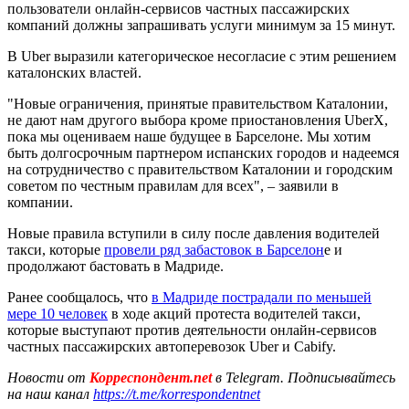
пользователи онлайн-сервисов частных пассажирских
компаний должны запрашивать услуги минимум за 15 минут.
В Uber выразили категорическое несогласие с этим решением
каталонских властей.
"Новые ограничения, принятые правительством Каталонии,
не дают нам другого выбора кроме приостановления UberX,
пока мы оцениваем наше будущее в Барселоне. Мы хотим
быть долгосрочным партнером испанских городов и надеемся
на сотрудничество с правительством Каталонии и городским
советом по честным правилам для всех", – заявили в
компании.
Новые правила вступили в силу после давления водителей
такси, которые
провели ряд забастовок в Барселон
е и
продолжают бастовать в Мадриде.
Ранее сообщалось, что
в Мадриде пострадали по меньшей
мере 10 человек
в ходе акций протеста водителей такси,
которые выступают против деятельности онлайн-сервисов
частных пассажирских автоперевозок Uber и Cabify.
Новости от
Корреспондент.net
в Telegram. Подписывайтесь
на наш канал
https://t.me/korrespondentnet