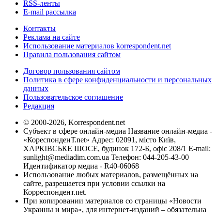
RSS-ленты
E-mail рассылка
Контакты
Реклама на сайте
Использование материалов korrespondent.net
Правила пользования сайтом
Договор пользования сайтом
Политика в сфере конфиденциальности и персональных
данных
Пользовательское соглашение
Редакция
© 2000-2026, Korrespondent.net
Субъект в сфере онлайн-медиа Название онлайн-медиа -
«КореспонденТ.net» Адрес: 02091, місто Київ,
ХАРКІВСЬКЕ ШОСЕ, будинок 172-Б, офіс 208/1 E-mail:
sunlight@mediadim.com.ua
Телефон: 044-205-43-00
Идентификатор медиа - R40-06068
Использование любых материалов, размещённых на
сайте, разрешается при условии ссылки на
Корреспондент.net.
При копировании материалов со страницы «Новости
Украины и мира», для интернет-изданий – обязательна