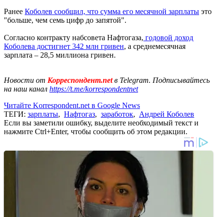
Ранее
Коболев сообщил, что сумма его месячной зарплаты
это
"больше, чем семь цифр до запятой".
Согласно контракту набсовета Нафтогаза,
годовой доход
Коболева достигнет 342 млн гривен
, а среднемесячная
зарплата – 28,5 миллиона гривен.
Новости от
Корреспондент.net
в Telegram. Подписывайтесь
на наш канал
https://t.me/korrespondentnet
Читайте Korrespondent.net в Google News
ТЕГИ:
зарплаты
,
Нафтогаз
,
заработок
,
Андрей Коболев
Если вы заметили ошибку, выделите необходимый текст и
нажмите Ctrl+Enter, чтобы сообщить об этом редакции.