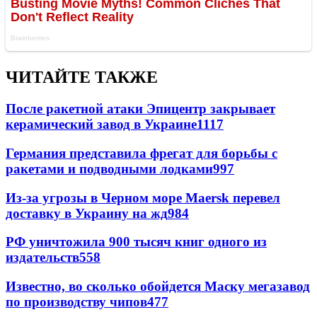
ЧИТАЙТЕ ТАКЖЕ
После ракетной атаки Эпицентр закрывает
керамический завод в Украине
1117
Германия представила фрегат для борьбы с
ракетами и подводными лодками
997
Из-за угрозы в Черном море Maersk перевел
доставку в Украину на жд
984
РФ уничтожила 900 тысяч книг одного из
издательств
558
Известно, во сколько обойдется Маску мегазавод
по производству чипов
477