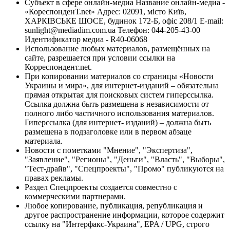
Субъект в сфере онлайн-медиа Название онлайн-медиа -
«КореспонденТ.net» Адрес: 02091, місто Київ,
ХАРКІВСЬКЕ ШОСЕ, будинок 172-Б, офіс 208/1 E-mail:
sunlight@mediadim.com.ua
Телефон: 044-205-43-00
Идентификатор медиа - R40-06068
Использование любых материалов, размещённых на
сайте, разрешается при условии ссылки на
Корреспондент.net.
При копировании материалов со страницы «Новости
Украины и мира», для интернет-изданий – обязательна
прямая открытая для поисковых систем гиперссылка.
Ссылка должна быть размещена в независимости от
полного либо частичного использования материалов.
Гиперссылка (для интернет- изданий) – должна быть
размещена в подзаголовке или в первом абзаце
материала.
Новости с пометками "Мнение", "Экспертиза",
"Заявление", "Регионы", "Деньги", "Власть", "Выборы",
"Тест-драйв", "Спецпроекты", "Промо" публикуются на
правах рекламы.
Раздел Спецпроекты создается совместно с
коммерческими партнерами.
Любое копирование, публикация, републикация и
другое распространение информации, которое содержит
ссылку на "Интерфакс-Украина", EPA / UPG, строго