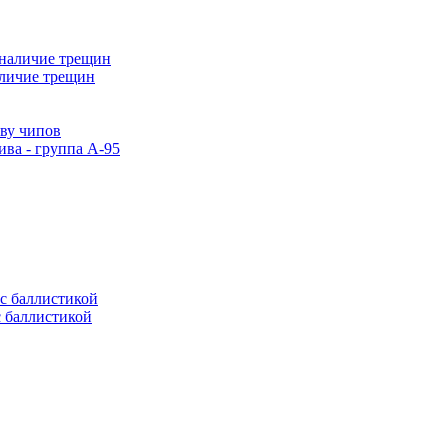
аличие трещин
тву чипов
ива - группа А-95
с баллистикой