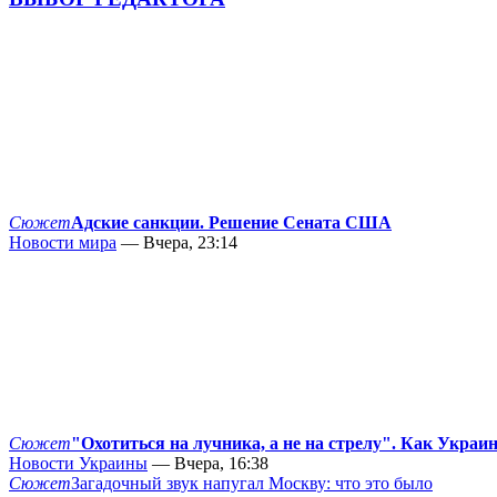
Сюжет
Адские санкции. Решение Сената США
Новости мира
— Вчера, 23:14
Сюжет
"Охотиться на лучника, а не на стрелу". Как Украи
Новости Украины
— Вчера, 16:38
Сюжет
Загадочный звук напугал Москву: что это было