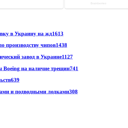
авку в Украину на жд
1613
по производству чипов
1438
ический завод в Украине
1127
 Boeing на наличие трещин
741
ьств
639
тами и подводными лодками
308