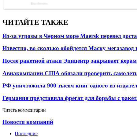
ЧИТАЙТЕ ТАКЖЕ
Из-за угрозы в Черном море Maersk перевел дост
Известно, во сколько обойдется Маску мегазавод 
После ракетной атаки Эпицентр закрывает керам
Авиакомпании США обязали проверить самолеты
РФ уничтожила 900 тысяч книг одного из издател
Германия представила фрегат для борьбы с раке
Читать комментарии
Новости компаний
Последние