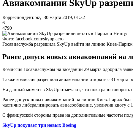
Авиакомпании SkyUp разреши
Корреспондент.biz, 30 марта 2019, 01:32
6
4790
Фото: facebook.com/skyup.aero
Госавиаслужба разрешила SkyUp выйти на линию Киев-Париж
Ранее допуск новых авиакомпаний на 
Комиссия Госавиаслужбы на заседании 29 марта одобрила заяв
Также комиссия разрешила авиакомпании открыть с 31 марта ре
На данный момент в SkyUp отмечают, что пока рано говорить о 
Ранее допуск новых авиакомпаний на линию Киев-Париж был не
частично либерализировать авиасообщение, увеличив квоту с 1
С французской стороны права на дополнительные частоты получ
SkyUp покупает три новых Boeing