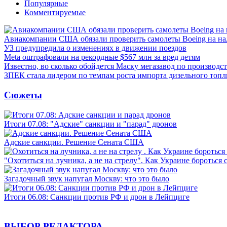
Популярные
Комментируемые
Авиакомпании США обязали проверить самолеты Boeing на н
УЗ предупредила о изменениях в движении поездов
Meta оштрафовали на рекордные $567 млн за вред детям
Известно, во сколько обойдется Маску мегазавод по производс
ЗПЕК стала лидером по темпам роста импорта дизельного топл
Сюжеты
Итоги 07.08: "Адские" санкции и "парад" дронов
Адские санкции. Решение Сената США
"Охотиться на лучника, а не на стрелу". Как Украине бороться 
Загадочный звук напугал Москву: что это было
Итоги 06.08: Санкции против РФ и дрон в Лейпциге
ВЫБОР РЕДАКТОРА