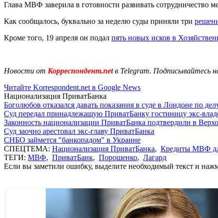
Глава МВФ заверила в готовности развивать сотрудничество м
Как сообщалось, буквально за неделю суды приняли три
решени
Кроме того, 19 апреля он подал
пять новых исков в Хозяйствен
Новости от
Корреспондент.net
в Telegram. Подписывайтесь н
Читайте Korrespondent.net в Google News
Национализация ПриватБанка
Боголюбов отказался давать показания в суде в Лондоне по де
Суд передал принадлежащую ПриватБанку гостиницу экс-влад
Законность национализации ПриватБанка подтвердили в Верх
Суд заочно арестовал экс-главу ПриватБанка
СНБО займется "банкопадом" в Украине
СПЕЦТЕМА:
Национализация ПриватБанка
,
Кредиты МВФ д
ТЕГИ:
МВФ
,
ПриватБанк
,
Порошенко
,
Лагард
Если вы заметили ошибку, выделите необходимый текст и нажми