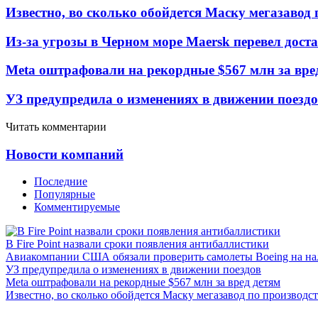
Известно, во сколько обойдется Маску мегазавод 
Из-за угрозы в Черном море Maersk перевел дост
Meta оштрафовали на рекордные $567 млн за вре
УЗ предупредила о изменениях в движении поезд
Читать комментарии
Новости компаний
Последние
Популярные
Комментируемые
В Fire Point назвали сроки появления антибаллистики
Авиакомпании США обязали проверить самолеты Boeing на н
УЗ предупредила о изменениях в движении поездов
Meta оштрафовали на рекордные $567 млн за вред детям
Известно, во сколько обойдется Маску мегазавод по производс