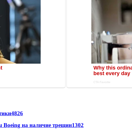
стики
4826
 Boeing на наличие трещин
1302