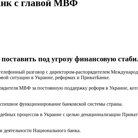
нк с главой МВФ
оставить под угрозу финансовую стаби
 телефонный разговор с директором-распорядителем Междунаро
совой ситуации в Украине, реформах и ПриватБанке.
орядителя МВФ за постоянную поддержку реформ в Украине, кот
успешное функционирование банковской системы страны.
удебных процессов в Украине с целью денационализации Приват
и деятельности Национального банка.