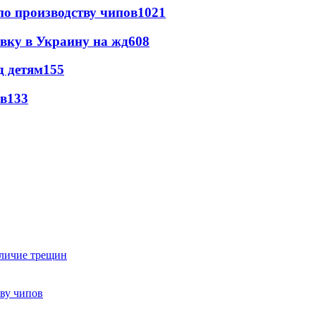
по производству чипов
1021
авку в Украину на жд
608
д детям
155
ов
133
аличие трещин
тву чипов