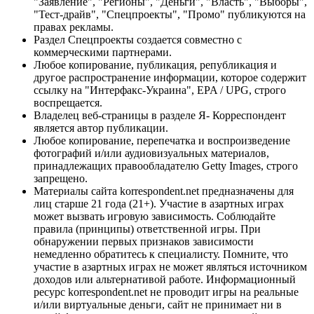
"Заявление", "Регионы", "Деньги", "Власть", "Выборы",
"Тест-драйв", "Спецпроекты", "Промо" публикуются на
правах рекламы.
Раздел Спецпроекты создается совместно с
коммерческими партнерами.
Любое копирование, публикация, републикация и
другое распространение информации, которое содержит
ссылку на "Интерфакс-Украина", EPA / UPG, строго
воспрещается.
Владелец веб-страницы в разделе Я- Корреспондент
является автор публикации.
Любое копирование, перепечатка и воспроизведение
фотографий и/или аудиовизуальных материалов,
принадлежащих правообладателю Getty Images, строго
запрещено.
Материалы сайта korrespondent.net предназначены для
лиц старше 21 года (21+). Участие в азартных играх
может вызвать игровую зависимость. Соблюдайте
правила (принципы) ответственной игры. При
обнаружении первых признаков зависимости
немедленно обратитесь к специалисту. Помните, что
участие в азартных играх не может являться источником
доходов или альтернативой работе. Информационный
ресурс korrespondent.net не проводит игры на реальные
и/или виртуальные деньги, сайт не принимает ни в