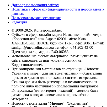
Договор пользования сайтом
Политика в сфере конфиденциальности и персональных
данных
Пользовательское соглашение
Редакция
© 2000-2026, Korrespondent.net
Субъект в сфере онлайн-медиа Название онлайн-медиа -
«КореспонденТ.net» Адрес: 02091, місто Київ,
ХАРКІВСЬКЕ ШОСЕ, будинок 172-Б, офіс 208/1 E-mail:
sunlight@mediadim.com.ua
Телефон: 044-205-43-00
Идентификатор медиа - R40-06068
Использование любых материалов, размещённых на
сайте, разрешается при условии ссылки на
Корреспондент.net.
При копировании материалов со страницы «Новости
Украины и мира», для интернет-изданий – обязательна
прямая открытая для поисковых систем гиперссылка.
Ссылка должна быть размещена в независимости от
полного либо частичного использования материалов.
Гиперссылка (для интернет- изданий) – должна быть
размещена в подзаголовке или в первом абзаце
материала.
Новости с пометками "Мнение", "Экспертиза",