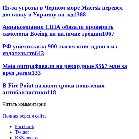
Из-за угрозы в Черном море Maersk перевел
доставку в Украину на жд
1388
Авиакомпании США обязали проверить
самолеты Boeing на наличие трещин
1067
РФ уничтожила 900 тысяч книг одного из
издательств
643
Meta оштрафовали на рекордные $567 млн за
вред детям
133
В Fire Point назвали сроки появления
антибаллистики
118
Читать комментарии
Полная версия сайта
Facebook
Twitter
RSS-ленты