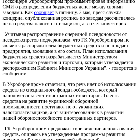
Госконцерн Укроборонпром прокомментировал информацию
СМИ о распределении бюджетных денег между своими
заводами. Как
сообщает
в пятницу, 3 мая, пресс-служба
концерна, опубликованная роспись по заводам рассчитвалась
не на средства налогоплательщиков, а за счет инвесторов.
"Учитывая распространение очередной псевдоновости от
псевдоэкспретов подчеркиваем, что ГК Укроборонпром не
является распорядителем бюджетных средств и не продает
предприятия, входящие в его состав. План использования
бюджетных средств разрабатывается Министерством
экономического развития и торговли, который утверждается
распоряжением Кабинета Министров Украины", - говорится в
сообщении.
В Укроборонпроме отметили, что речь идет об использовании
средств из специального фонда госбюджета, который
наполняется за счет иностранных инвесторов. То есть
средства на развитие украинской оборонной
промышленности поступают не от украинских
налогоплательщиков, а от заинтересованных в развитии
нашей обороноспособности иностранных партнеров.
"ГК Укроборонпром предложил свое видение использования
средств, опираясь на утвержденные программы развития
предприятий или целых отраслей оборонной