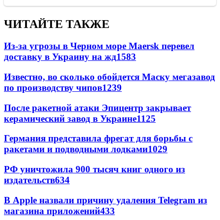
ЧИТАЙТЕ ТАКЖЕ
Из-за угрозы в Черном море Maersk перевел
доставку в Украину на жд
1583
Известно, во сколько обойдется Маску мегазавод
по производству чипов
1239
После ракетной атаки Эпицентр закрывает
керамический завод в Украине
1125
Германия представила фрегат для борьбы с
ракетами и подводными лодками
1029
РФ уничтожила 900 тысяч книг одного из
издательств
634
В Apple назвали причину удаления Telegram из
магазина приложений
433