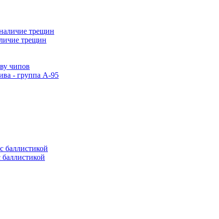
аличие трещин
тву чипов
ива - группа А-95
с баллистикой