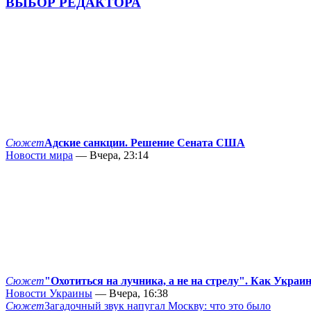
ВЫБОР РЕДАКТОРА
Сюжет
Адские санкции. Решение Сената США
Новости мира
— Вчера, 23:14
Сюжет
"Охотиться на лучника, а не на стрелу". Как Украи
Новости Украины
— Вчера, 16:38
Сюжет
Загадочный звук напугал Москву: что это было