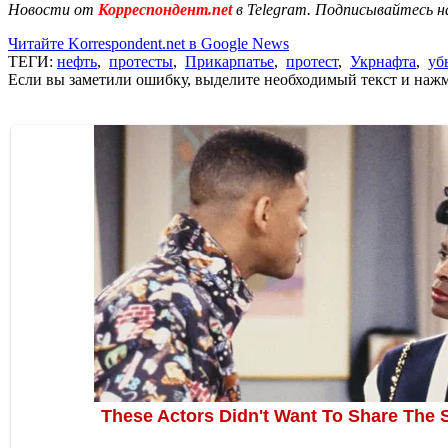
Новости от
Корреспондент.net
в Telegram. Подписывайтесь н
Читайте Korrespondent.net в Google News
ТЕГИ:
нефть
,
протесты
,
Прикарпатье
,
протест
,
Укрнафта
,
уб
Если вы заметили ошибку, выделите необходимый текст и нажми