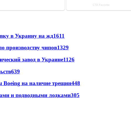
авку в Украину на жд
1611
по производству чипов
1329
ический завод в Украине
1126
ьств
639
 Boeing на наличие трещин
448
тами и подводными лодками
305