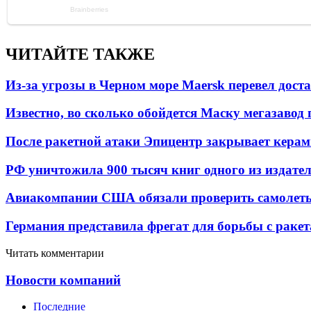
ЧИТАЙТЕ ТАКЖЕ
Из-за угрозы в Черном море Maersk перевел дост
Известно, во сколько обойдется Маску мегазавод 
После ракетной атаки Эпицентр закрывает керам
РФ уничтожила 900 тысяч книг одного из издател
Авиакомпании США обязали проверить самолеты
Германия представила фрегат для борьбы с раке
Читать комментарии
Новости компаний
Последние