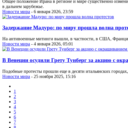
Общее положение Ирана в регионе и мире существенно изменил
в дальнем зарубежье.
Новости мира
- 6 января 2026, 23:59
Задержание Мадуро: по миру прошла волна прот
На антивоенные митинги вышли, в частности, в США, Франции
Новости мира
- 4 января 2026, 05:01
В Венеции осудили Грету Тунберг за акцию с ок
Подобные протесты прошли еще в десяти итальянских городах
Новости мира
- 25 ноября 2025, 15:16
1
2
3
4
5
6
7
8