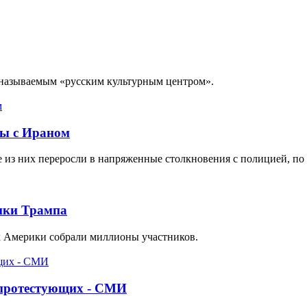
 называемым «русским культурным центром».
ны с Ираном
из них переросли в напряженные столкновения с полицией, по 
ики Трампа
ах Америки собрали миллионы участников.
 протестующих - СМИ