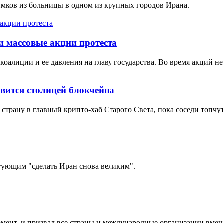
имков из больницы в одном из крупных городов Ирана.
и массовые акции протеста
алиции и ее давления на главу государства. Во время акций не
вится столицей блокчейна
трану в главный крипто-хаб Старого Света, пока соседи топчут
тующим "сделать Иран снова великим".
мент, и призвал все страны и международные организации вмеш