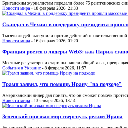
Британским журналистам передали более 75 рентгеновских сн
Новости мира
- 18 февраля 2026, 21:33
Скандал в Чехии: в поддержку президента прошл
Тысячи людей выступили против действий правительственной ко
Новости мира
- 16 февраля 2026, 01:20
Франция рвется в лидеры Web3: как Париж стано
Местные регуляторы и стартапы нашли общий язык, превращая с
События в Украине
- 8 февраля 2026, 11:57
Трамп заявил, что помощь Ирану "на подходе"
Американский лидер дал понять, что он сможет помочь протес
Новости мира
- 13 января 2026, 18:14
Зеленский призвал мир свергнуть режим Ирана
Украинский лидер заявил, что важно не упустить нынешний мо