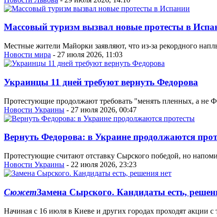
Массовый туризм вызвал новые протесты в Испа
Местные жители Майорки заявляют, что из-за рекордного напл
Новости мира
- 27 июля 2026, 11:03
Украинцы 11 дней требуют вернуть Федорова
Протестующие продолжают требовать "менять пленных, а не Ф
Новости Украины
- 27 июля 2026, 00:47
Вернуть Федорова: в Украине продолжаются про
Протестующие считают отставку Сырского победой, но напоми
Новости Украины
- 22 июля 2026, 23:23
Сюжет
Замена Сырского. Кандидаты есть, решен
Начиная с 16 июля в Киеве и других городах проходят акции