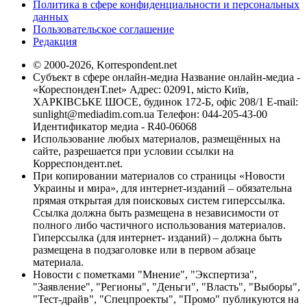
Политика в сфере конфиденциальности и персональных
данных
Пользовательское соглашение
Редакция
© 2000-2026, Korrespondent.net
Субъект в сфере онлайн-медиа Название онлайн-медиа -
«КореспонденТ.net» Адрес: 02091, місто Київ,
ХАРКІВСЬКЕ ШОСЕ, будинок 172-Б, офіс 208/1 E-mail:
sunlight@mediadim.com.ua
Телефон: 044-205-43-00
Идентификатор медиа - R40-06068
Использование любых материалов, размещённых на
сайте, разрешается при условии ссылки на
Корреспондент.net.
При копировании материалов со страницы «Новости
Украины и мира», для интернет-изданий – обязательна
прямая открытая для поисковых систем гиперссылка.
Ссылка должна быть размещена в независимости от
полного либо частичного использования материалов.
Гиперссылка (для интернет- изданий) – должна быть
размещена в подзаголовке или в первом абзаце
материала.
Новости с пометками "Мнение", "Экспертиза",
"Заявление", "Регионы", "Деньги", "Власть", "Выборы",
"Тест-драйв", "Спецпроекты", "Промо" публикуются на