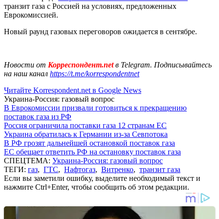
транзит газа с Россией на условиях, предложенных
Еврокомиссией.
Новый раунд газовых переговоров ожидается в сентябре.
Новости от
Корреспондент.net
в Telegram. Подписывайтесь
на наш канал
https://t.me/korrespondentnet
Читайте Korrespondent.net в Google News
Украина-Россия: газовый вопрос
В Еврокомиссии призвали готовиться к прекращению
поставок газа из РФ
Россия ограничила поставки газа 12 странам ЕС
Украина обратилась к Германии из-за Севпотока
В РФ грозят дальнейшей остановкой поставок газа
ЕС обещает ответить РФ на остановку поставок газа
СПЕЦТЕМА:
Украина-Россия: газовый вопрос
ТЕГИ:
газ
,
ГТС
,
Нафтогаз
,
Витренко
,
транзит газа
Если вы заметили ошибку, выделите необходимый текст и
нажмите Ctrl+Enter, чтобы сообщить об этом редакции.