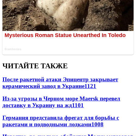
ЧИТАЙТЕ ТАКЖЕ
После ракетной атаки Эпицентр закрывает
керамический завод в Украине
1121
Из-за угрозы в Черном море Maersk перевел
доставку в Украину на жд
1101
Германия представила фрегат для борьбы с
ракетами и подводными лодками
1008