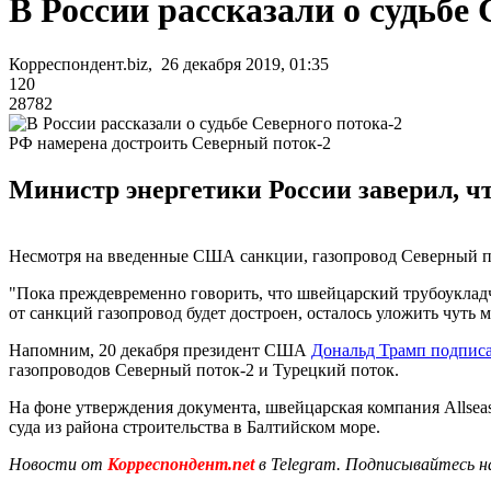
В России рассказали о судьбе 
Корреспондент.biz, 26 декабря 2019, 01:35
120
28782
РФ намерена достроить Северный поток-2
Министр энергетики России заверил, ч
Несмотря на введенные США санкции, газопровод Северный по
"Пока преждевременно говорить, что швейцарский трубоукладч
от санкций газопровод будет достроен, осталось уложить чуть м
Напомним, 20 декабря президент США
Дональд Трамп подписа
газопроводов Северный поток-2 и Турецкий поток.
На фоне утверждения документа, швейцарская компания Allseas
суда из района строительства в Балтийском море.
Новости от
Корреспондент.net
в Telegram. Подписывайтесь н