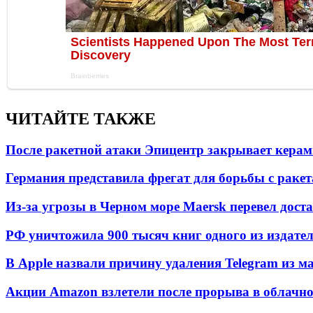
ЧИТАЙТЕ ТАКЖЕ
После ракетной атаки Эпицентр закрывает керам
Германия представила фрегат для борьбы с раке
Из-за угрозы в Черном море Maersk перевел дост
РФ уничтожила 900 тысяч книг одного из издател
В Apple назвали причину удаления Telegram из 
Акции Amazon взлетели после прорыва в облачно