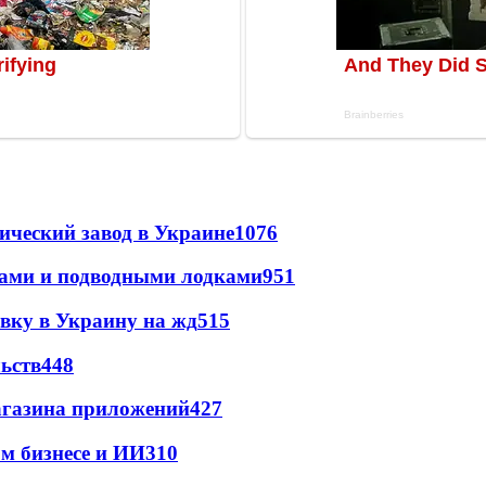
ический завод в Украине
1076
тами и подводными лодками
951
авку в Украину на жд
515
ьств
448
магазина приложений
427
м бизнесе и ИИ
310