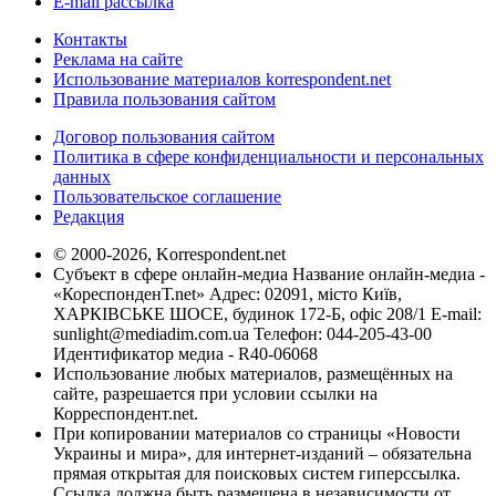
E-mail рассылка
Контакты
Реклама на сайте
Использование материалов korrespondent.net
Правила пользования сайтом
Договор пользования сайтом
Политика в сфере конфиденциальности и персональных
данных
Пользовательское соглашение
Редакция
© 2000-2026, Korrespondent.net
Субъект в сфере онлайн-медиа Название онлайн-медиа -
«КореспонденТ.net» Адрес: 02091, місто Київ,
ХАРКІВСЬКЕ ШОСЕ, будинок 172-Б, офіс 208/1 E-mail:
sunlight@mediadim.com.ua
Телефон: 044-205-43-00
Идентификатор медиа - R40-06068
Использование любых материалов, размещённых на
сайте, разрешается при условии ссылки на
Корреспондент.net.
При копировании материалов со страницы «Новости
Украины и мира», для интернет-изданий – обязательна
прямая открытая для поисковых систем гиперссылка.
Ссылка должна быть размещена в независимости от