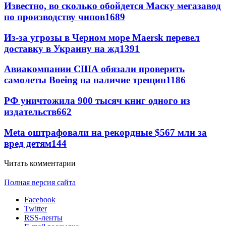
Известно, во сколько обойдется Маску мегазавод
по производству чипов
1689
Из-за угрозы в Черном море Maersk перевел
доставку в Украину на жд
1391
Авиакомпании США обязали проверить
самолеты Boeing на наличие трещин
1186
РФ уничтожила 900 тысяч книг одного из
издательств
662
Meta оштрафовали на рекордные $567 млн за
вред детям
144
Читать комментарии
Полная версия сайта
Facebook
Twitter
RSS-ленты