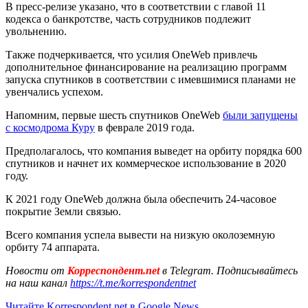
В пресс-релизе указано, что в соответствии с главой 11
кодекса о банкротстве, часть сотрудников подлежит
увольнению.
Также подчеркивается, что усилия OneWeb привлечь
дополнительное финансирование на реализацию программ
запуска спутников в соответствии с имевшимися планами не
увенчались успехом.
Напомним, первые шесть спутников OneWeb
были запущены
с космодрома Куру
в феврале 2019 года.
Предполагалось, что компания выведет на орбиту порядка 600
спутников и начнет их коммерческое использование в 2020
году.
К 2021 году OneWeb должна была обеспечить 24-часовое
покрытие Земли связью.
Всего компания успела вывести на низкую околоземную
орбиту 74 аппарата.
Новости от
Корреспондент.net
в Telegram. Подписывайтесь
на наш канал
https://t.me/korrespondentnet
Читайте Korrespondent.net в Google News