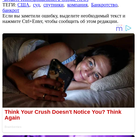
ТЕГИ:
США
,
суд
,
спутники
,
компания
,
Банкротство
,
банкрот
Если вы заметили ошибку, выделите необходимый текст и
нажмите Ctrl+Enter, чтобы сообщить об этом редакции.