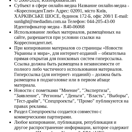
© 2000-2026, Korrespondent.net
Субъект в сфере онлайн-медиа Название онлайн-медиа -
«КореспонденТ.net» Адрес: 02091, місто Київ,
ХАРКІВСЬКЕ ШОСЕ, будинок 172-Б, офіс 208/1 E-mail:
sunlight@mediadim.com.ua
Телефон: 044-205-43-00
Идентификатор медиа - R40-06068
Использование любых материалов, размещённых на
сайте, разрешается при условии ссылки на
Корреспондент.net.
При копировании материалов со страницы «Новости
Украины и мира», для интернет-изданий – обязательна
прямая открытая для поисковых систем гиперссылка.
Ссылка должна быть размещена в независимости от
полного либо частичного использования материалов.
Гиперссылка (для интернет- изданий) – должна быть
размещена в подзаголовке или в первом абзаце
материала.
Новости с пометками "Мнение", "Экспертиза",
"Заявление", "Регионы", "Деньги", "Власть", "Выборы",
"Тест-драйв", "Спецпроекты", "Промо" публикуются на
правах рекламы.
Раздел Спецпроекты создается совместно с
коммерческими партнерами.
Любое копирование, публикация, републикация и
другое распространение информации, которое содержит