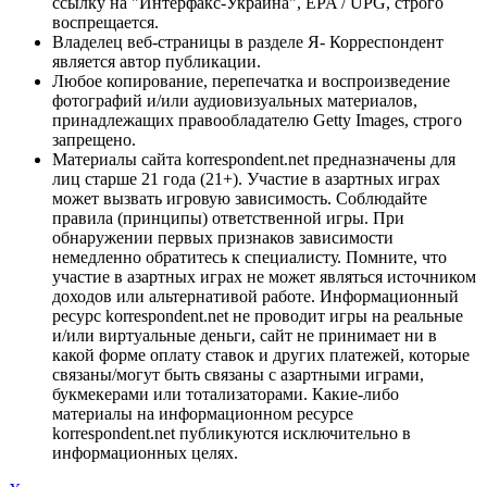
ссылку на "Интерфакс-Украина", EPA / UPG, строго
воспрещается.
Владелец веб-страницы в разделе Я- Корреспондент
является автор публикации.
Любое копирование, перепечатка и воспроизведение
фотографий и/или аудиовизуальных материалов,
принадлежащих правообладателю Getty Images, строго
запрещено.
Материалы сайта korrespondent.net предназначены для
лиц старше 21 года (21+). Участие в азартных играх
может вызвать игровую зависимость. Соблюдайте
правила (принципы) ответственной игры. При
обнаружении первых признаков зависимости
немедленно обратитесь к специалисту. Помните, что
участие в азартных играх не может являться источником
доходов или альтернативой работе. Информационный
ресурс korrespondent.net не проводит игры на реальные
и/или виртуальные деньги, сайт не принимает ни в
какой форме оплату ставок и других платежей, которые
связаны/могут быть связаны с азартными играми,
букмекерами или тотализаторами. Какие-либо
материалы на информационном ресурсе
korrespondent.net публикуются исключительно в
информационных целях.