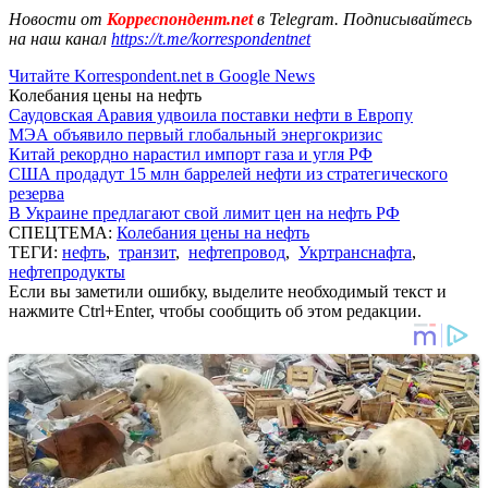
Новости от
Корреспондент.net
в Telegram. Подписывайтесь
на наш канал
https://t.me/korrespondentnet
Читайте Korrespondent.net в Google News
Колебания цены на нефть
Саудовская Аравия удвоила поставки нефти в Европу
МЭА объявило первый глобальный энергокризис
Китай рекордно нарастил импорт газа и угля РФ
США продадут 15 млн баррелей нефти из стратегического
резерва
В Украине предлагают свой лимит цен на нефть РФ
СПЕЦТЕМА:
Колебания цены на нефть
ТЕГИ:
нефть
,
транзит
,
нефтепровод
,
Укртранснафта
,
нефтепродукты
Если вы заметили ошибку, выделите необходимый текст и
нажмите Ctrl+Enter, чтобы сообщить об этом редакции.