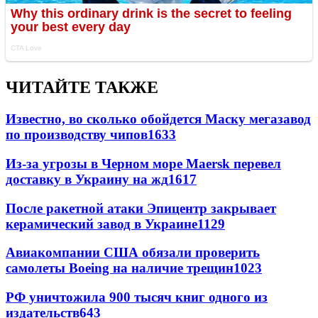
ЧИТАЙТЕ ТАКЖЕ
Известно, во сколько обойдется Маску мегазавод
по производству чипов
1633
Из-за угрозы в Черном море Maersk перевел
доставку в Украину на жд
1617
После ракетной атаки Эпицентр закрывает
керамический завод в Украине
1129
Авиакомпании США обязали проверить
самолеты Boeing на наличие трещин
1023
РФ уничтожила 900 тысяч книг одного из
издательств
643