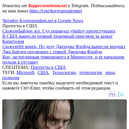
Новости от
Корреспондент.net
в Telegram. Подписывайтесь
на наш канал
https://t.me/korrespondentnet
Читайте Korrespondent.net в Google News
Протесты в США
Сюжет
Байден зол. Суд оправдал убийцу протестующих
В США вынесли первый тюремный приговор за захват
Капитолия
Сюжет
Не конец. По делу Джорджа Флойда вынесли вердикт
Джо Байден поговорил с семьей Джорджа Флойда
Коп, застрелившая темнокожего в Миннесоте, и ее начальник
подали в отставку
СПЕЦТЕМА:
Протесты в США
ТЕГИ:
Microsoft
,
США
,
Технологии
,
технология
,
лица
,
полиция
Если вы заметили ошибку, выделите необходимый текст и
нажмите Ctrl+Enter, чтобы сообщить об этом редакции.