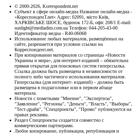
© 2000-2026, Korrespondent.net
Субъект в сфере онлайн-медиа Название онлайн-медиа -
«КореспонденТ.net» Адрес: 02091, місто Київ,
ХАРКІВСЬКЕ ШОСЕ, будинок 172-Б, офіс 208/1 E-mail:
sunlight@mediadim.com.ua
Телефон: 044-205-43-00
Идентификатор медиа - R40-06068
Использование любых материалов, размещённых на
сайте, разрешается при условии ссылки на
Корреспондент.net.
При копировании материалов со страницы «Новости
Украины и мира», для интернет-изданий – обязательна
прямая открытая для поисковых систем гиперссылка.
Ссылка должна быть размещена в независимости от
полного либо частичного использования материалов.
Гиперссылка (для интернет- изданий) – должна быть
размещена в подзаголовке или в первом абзаце
материала.
Новости с пометками "Мнение", "Экспертиза",
"Заявление", "Регионы", "Деньги", "Власть", "Выборы",
"Тест-драйв", "Спецпроекты", "Промо" публикуются на
правах рекламы.
Раздел Спецпроекты создается совместно с
коммерческими партнерами.
Любое копирование, публикация, републикация и