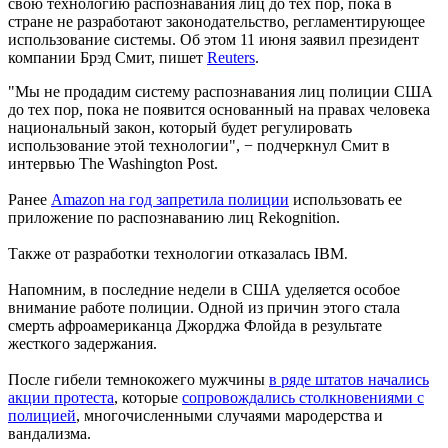
свою технологию распознавания лиц до тех пор, пока в
стране не разработают законодательство, регламентирующее
использование системы. Об этом 11 июня заявил президент
компании Брэд Смит, пишет
Reuters
.
"Мы не продадим систему распознавания лиц полиции США
до тех пор, пока не появится основанный на правах человека
национальный закон, который будет регулировать
использование этой технологии", − подчеркнул Смит в
интервью The Washington Post.
Ранее
Amazon на год запретила полиции
использовать ее
приложение по распознаванию лиц Rekognition.
Также от разработки технологии отказалась IBM
.
Напомним, в последние недели в США уделяется особое
внимание работе полиции. Одной из причин этого стала
смерть афроамериканца Джорджа Флойда в результате
жесткого задержания.
После гибели темнокожего мужчины
в ряде штатов начались
акции протеста
, которые
сопровождались столкновениями с
полицией
, многочисленными случаями мародерства и
вандализма.