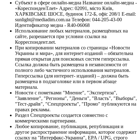
Субъект в сфере онлайн-медиа Название онлайн-медиа -
«КореспонденТ.net» Адрес: 02091, місто Київ,
ХАРКІВСЬКЕ ШОСЕ, будинок 172-Б, офіс 208/1 E-mail:
sunlight@mediadim.com.ua
Телефон: 044-205-43-00
Идентификатор медиа - R40-06068
Использование любых материалов, размещённых на
сайте, разрешается при условии ссылки на
Корреспондент.net.
При копировании материалов со страницы «Новости
Украины и мира», для интернет-изданий – обязательна
прямая открытая для поисковых систем гиперссылка.
Ссылка должна быть размещена в независимости от
полного либо частичного использования материалов.
Гиперссылка (для интернет- изданий) – должна быть
размещена в подзаголовке или в первом абзаце
материала.
Новости с пометками "Мнение", "Экспертиза",
"Заявление", "Регионы", "Деньги", "Власть", "Выборы",
"Тест-драйв", "Спецпроекты", "Промо" публикуются на
правах рекламы.
Раздел Спецпроекты создается совместно с
коммерческими партнерами.
Любое копирование, публикация, републикация и
другое распространение информации, которое содержит
ссылку на "Интерфакс-Украина", EPA / UPG, строго