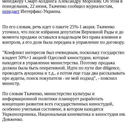
менеджеру Смарт-холдинга Александру Морозову. Об этом в
понедельник, 22 июня, Ткаченко сообщил журналистам,
передает
Интерфакс-Украина.
По его словам, речь идет о пакете 25%-1 акция. Ткаченко
уточнил, что после избрания депутатом Верховной Рады и до
момента продажи оставался владельцем без права влияния и
контроля, а его доля была передана в управление по договору.
"Конфликт интересов был очевидным, поскольку государство
владеет 50%+1 акцией Одесской киностудии, которые
находятся в управлении министерства. Поэтому продажа
должна была быть оперативной. Идти по пути due diligence,
проводить аукционы и т.д., а потом еще года два рассказывать
про аудиты, поиск покупателя - не мой подход", - пояснил
министр.
По словам Ткаченко, министерство культуры и
информационной политики планирует разработать
концепцию развития всех государственных киностудий,
особенно учитывая состояние, в котором находятся
Укркинохроника, Национальная кинематика и киностудия им.
Довженко.