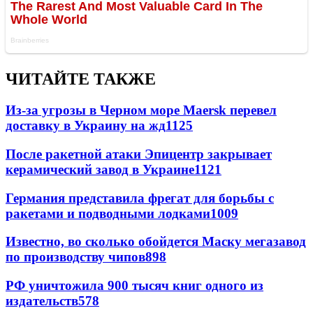
ЧИТАЙТЕ ТАКЖЕ
Из-за угрозы в Черном море Maersk перевел
доставку в Украину на жд
1125
После ракетной атаки Эпицентр закрывает
керамический завод в Украине
1121
Германия представила фрегат для борьбы с
ракетами и подводными лодками
1009
Известно, во сколько обойдется Маску мегазавод
по производству чипов
898
РФ уничтожила 900 тысяч книг одного из
издательств
578