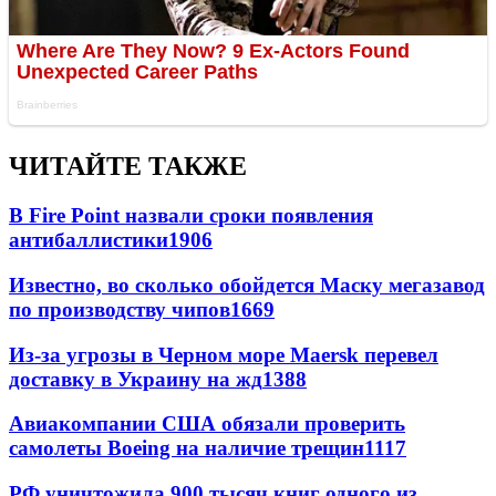
ЧИТАЙТЕ ТАКЖЕ
В Fire Point назвали сроки появления
антибаллистики
1906
Известно, во сколько обойдется Маску мегазавод
по производству чипов
1669
Из-за угрозы в Черном море Maersk перевел
доставку в Украину на жд
1388
Авиакомпании США обязали проверить
самолеты Boeing на наличие трещин
1117
РФ уничтожила 900 тысяч книг одного из