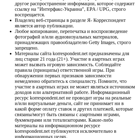
другое распространение информации, которое содержит
ссылку на "Интерфакс-Украина", EPA / UPG, строго
воспрещается.
Владелец веб-страницы в разделе Я- Корреспондент
является автор публикации.
Любое копирование, перепечатка и воспроизведение
фотографий и/или аудиовизуальных материалов,
принадлежащих правообладателю Getty Images, строго
запрещено.
Материалы сайта korrespondent.net предназначены для
лиц старше 21 года (21+). Участие в азартных играх
может вызвать игровую зависимость. Соблюдайте
правила (принципы) ответственной игры. При
обнаружении первых признаков зависимости
немедленно обратитесь к специалисту. Помните, что
участие в азартных играх не может являться источником
доходов или альтернативой работе. Информационный
ресурс korrespondent.net не проводит игры на реальные
и/или виртуальные деньги, сайт не принимает ни в
какой форме оплату ставок и других платежей, которые
связаны/могут быть связаны с азартными играми,
букмекерами или тотализаторами. Какие-либо
материалы на информационном ресурсе
korrespondent.net публикуются исключительно в
информационных целях.