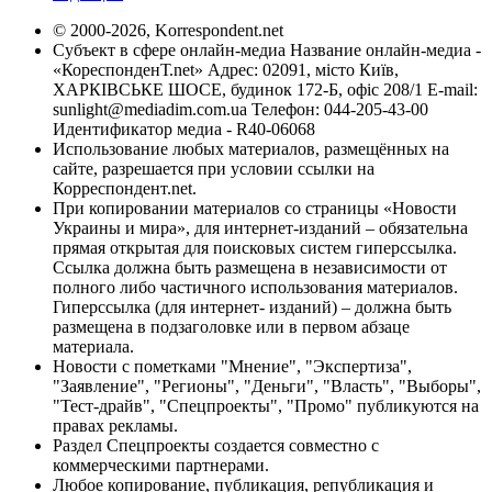
© 2000-2026, Korrespondent.net
Субъект в сфере онлайн-медиа Название онлайн-медиа -
«КореспонденТ.net» Адрес: 02091, місто Київ,
ХАРКІВСЬКЕ ШОСЕ, будинок 172-Б, офіс 208/1 E-mail:
sunlight@mediadim.com.ua
Телефон: 044-205-43-00
Идентификатор медиа - R40-06068
Использование любых материалов, размещённых на
сайте, разрешается при условии ссылки на
Корреспондент.net.
При копировании материалов со страницы «Новости
Украины и мира», для интернет-изданий – обязательна
прямая открытая для поисковых систем гиперссылка.
Ссылка должна быть размещена в независимости от
полного либо частичного использования материалов.
Гиперссылка (для интернет- изданий) – должна быть
размещена в подзаголовке или в первом абзаце
материала.
Новости с пометками "Мнение", "Экспертиза",
"Заявление", "Регионы", "Деньги", "Власть", "Выборы",
"Тест-драйв", "Спецпроекты", "Промо" публикуются на
правах рекламы.
Раздел Спецпроекты создается совместно с
коммерческими партнерами.
Любое копирование, публикация, републикация и