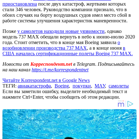
приостановлена
после двух катастроф, жертвами которых
стали 346 человек. Руководство компании признало, что в
обоих случаях на борту воздушных судов имел место сбой в
работе системы улучшения характеристик маневренности.
Позже
у самолетов находили новые уязвимости
, однако
модель 737 MAX обещали вернуть в небо к июню-июлю 2020
года. Стоит отметить, что в конце мая Boeing заявила
о
возобновлении производства 737 MAX
, а в конце июня
в
США начались сертификационные полеты Boeing 737 MAX.
Новости от
Корреспондент.net
в Telegram. Подписывайтесь
на наш канал
https://t.me/korrespondentnet
Читайте Korrespondent.net в Google News
ТЕГИ:
авиакатастрофа
,
Boeing
,
покупки
,
МАУ
,
самолеты
Если вы заметили ошибку, выделите необходимый текст и
нажмите Ctrl+Enter, чтобы сообщить об этом редакции.