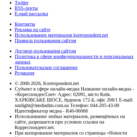
Twitter
RSS-ленты
E-mail рассылка
Контакты
Реклама на сайте
Использование материалов korrespondent.net
Правила пользования сайтом
Договор пользования сайтом
Политика в сфере конфиденциальности и персональных
данных
Пользовательское соглашение
Редакция
© 2000-2026, Korrespondent.net
Субъект в сфере онлайн-медиа Название онлайн-медиа -
«КореспонденТ.net» Адрес: 02091, місто Київ,
ХАРКІВСЬКЕ ШОСЕ, будинок 172-Б, офіс 208/1 E-mail:
sunlight@mediadim.com.ua
Телефон: 044-205-43-00
Идентификатор медиа - R40-06068
Использование любых материалов, размещённых на
сайте, разрешается при условии ссылки на
Корреспондент.net.
При копировании материалов со страницы «Новости