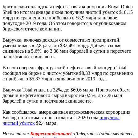
Британско-голландская нефтегазовая корпорация Royal Dutch
Shell по итогам января-июня получила чистый убыток $18,15
млрд по сравнению с прибылью в $8,9 млрд за первое
полугодие 2019 года. Об этом говорится в опубликованом
биржевом отчете компании.
Выручка, включая доходы от совместных предприятий,
уменьшилась в 2,8 раза, до $32,491 млрд. Добыча сырья
снизилась на 5,6%, до 3,38 млн баррелей в сутки в пересчете
на нефтяной эквивалент.
В свою очередь, французский нефтегазовый концерн Total
сообщил на бирже о чистом убытке $8,33 млрд по сравнению
с прибылью $5,87 млрд в январе-июне 2019 года.
Выручка Total упала на 32%, до $69,6 млрд. При этом объем
добычи нефтегазового сырья вырос на 0,5%, до 2,96 млн
баррелей в сутки в нефтяном эквиваленте.
Как сообщалось, американская аэрокосмическая корпорация
Boeing по итогам второго квартала 2020 года
получила
чистый убыток
$2,4 млрд.
Новости от
Корреспондент.net
в Telegram. Подписывайтесь