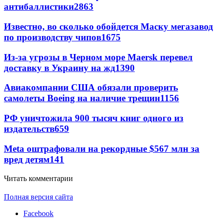
антибаллистики
2863
Известно, во сколько обойдется Маску мегазавод
по производству чипов
1675
Из-за угрозы в Черном море Maersk перевел
доставку в Украину на жд
1390
Авиакомпании США обязали проверить
самолеты Boeing на наличие трещин
1156
РФ уничтожила 900 тысяч книг одного из
издательств
659
Meta оштрафовали на рекордные $567 млн за
вред детям
141
Читать комментарии
Полная версия сайта
Facebook