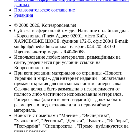
данных
Пользовательское соглашение
Редакция
© 2000-2026, Korrespondent.net
Субъект в сфере онлайн-медиа Название онлайн-медиа -
«КореспонденТ.net» Адрес: 02091, місто Київ,
ХАРКІВСЬКЕ ШОСЕ, будинок 172-Б, офіс 208/1 E-mail:
sunlight@mediadim.com.ua
Телефон: 044-205-43-00
Идентификатор медиа - R40-06068
Использование любых материалов, размещённых на
сайте, разрешается при условии ссылки на
Корреспондент.net.
При копировании материалов со страницы «Новости
Украины и мира», для интернет-изданий – обязательна
прямая открытая для поисковых систем гиперссылка.
Ссылка должна быть размещена в независимости от
полного либо частичного использования материалов.
Гиперссылка (для интернет- изданий) – должна быть
размещена в подзаголовке или в первом абзаце
материала.
Новости с пометками "Мнение", "Экспертиза",
"Заявление", "Регионы", "Деньги", "Власть", "Выборы",
"Тест-драйв", "Спецпроекты", "Промо" публикуются на
правах рекламы.