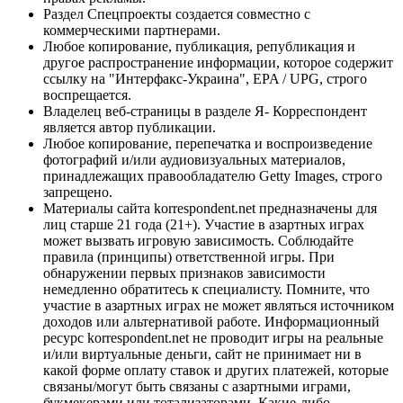
Раздел Спецпроекты создается совместно с
коммерческими партнерами.
Любое копирование, публикация, републикация и
другое распространение информации, которое содержит
ссылку на "Интерфакс-Украина", EPA / UPG, строго
воспрещается.
Владелец веб-страницы в разделе Я- Корреспондент
является автор публикации.
Любое копирование, перепечатка и воспроизведение
фотографий и/или аудиовизуальных материалов,
принадлежащих правообладателю Getty Images, строго
запрещено.
Материалы сайта korrespondent.net предназначены для
лиц старше 21 года (21+). Участие в азартных играх
может вызвать игровую зависимость. Соблюдайте
правила (принципы) ответственной игры. При
обнаружении первых признаков зависимости
немедленно обратитесь к специалисту. Помните, что
участие в азартных играх не может являться источником
доходов или альтернативой работе. Информационный
ресурс korrespondent.net не проводит игры на реальные
и/или виртуальные деньги, сайт не принимает ни в
какой форме оплату ставок и других платежей, которые
связаны/могут быть связаны с азартными играми,
букмекерами или тотализаторами. Какие-либо