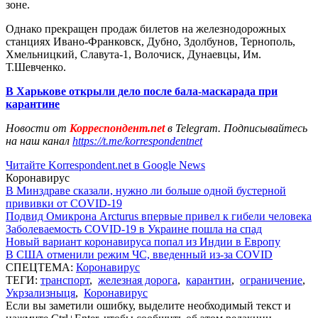
зоне.
Однако прекращен продаж билетов на железнодорожных
станциях Ивано-Франковск, Дубно, Здолбунов, Тернополь,
Хмельницкий, Славута-1, Волочиск, Дунаевцы, Им.
Т.Шевченко.
В Харькове открыли дело после бала-маскарада при
карантине
Новости от
Корреспондент.net
в Telegram. Подписывайтесь
на наш канал
https://t.me/korrespondentnet
Читайте Korrespondent.net в Google News
Коронавирус
В Минздраве сказали, нужно ли больше одной бустерной
прививки от COVID-19
Подвид Омикрона Arcturus впервые привел к гибели человека
Заболеваемость COVID-19 в Украине пошла на спад
Новый вариант коронавируса попал из Индии в Европу
В США отменили режим ЧС, введенный из-за COVID
СПЕЦТЕМА:
Коронавирус
ТЕГИ:
транспорт
,
железная дорога
,
карантин
,
ограничение
,
Укрзализныця
,
Коронавирус
Если вы заметили ошибку, выделите необходимый текст и