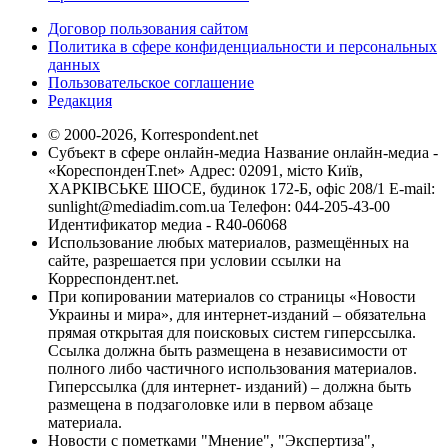
Договор пользования сайтом
Политика в сфере конфиденциальности и персональных
данных
Пользовательское соглашение
Редакция
© 2000-2026, Korrespondent.net
Субъект в сфере онлайн-медиа Название онлайн-медиа -
«КореспонденТ.net» Адрес: 02091, місто Київ,
ХАРКІВСЬКЕ ШОСЕ, будинок 172-Б, офіс 208/1 E-mail:
sunlight@mediadim.com.ua
Телефон: 044-205-43-00
Идентификатор медиа - R40-06068
Использование любых материалов, размещённых на
сайте, разрешается при условии ссылки на
Корреспондент.net.
При копировании материалов со страницы «Новости
Украины и мира», для интернет-изданий – обязательна
прямая открытая для поисковых систем гиперссылка.
Ссылка должна быть размещена в независимости от
полного либо частичного использования материалов.
Гиперссылка (для интернет- изданий) – должна быть
размещена в подзаголовке или в первом абзаце
материала.
Новости с пометками "Мнение", "Экспертиза",