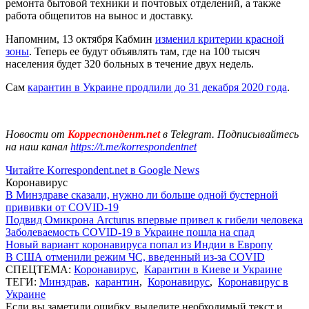
ремонта бытовой техники и почтовых отделений, а также
работа общепитов на вынос и доставку.
Напомним, 13 октября Кабмин
изменил критерии красной
зоны
. Теперь ее будут объявлять там, где на 100 тысяч
населения будет 320 больных в течение двух недель.
Сам
карантин в Украине продлили до 31 декабря 2020 года
.
Новости от
Корреспондент.net
в Telegram. Подписывайтесь
на наш канал
https://t.me/korrespondentnet
Читайте Korrespondent.net в Google News
Коронавирус
В Минздраве сказали, нужно ли больше одной бустерной
прививки от COVID-19
Подвид Омикрона Arcturus впервые привел к гибели человека
Заболеваемость COVID-19 в Украине пошла на спад
Новый вариант коронавируса попал из Индии в Европу
В США отменили режим ЧС, введенный из-за COVID
СПЕЦТЕМА:
Коронавирус
,
Карантин в Киеве и Украине
ТЕГИ:
Минздрав
,
карантин
,
Коронавирус
,
Коронавирус в
Украине
Если вы заметили ошибку, выделите необходимый текст и