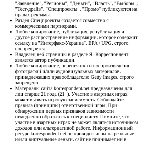
"Заявление", "Регионы", "Деньги", "Власть", "Выборы",
"Тест-драйв", "Спецпроекты", "Промо" публикуются на
правах рекламы.
Раздел Спецпроекты создается совместно с
коммерческими партнерами.
Любое копирование, публикация, републикация и
другое распространение информации, которое содержит
ссылку на "Интерфакс-Украина", EPA / UPG, строго
воспрещается.
Владелец веб-страницы в разделе Я- Корреспондент
является автор публикации.
Любое копирование, перепечатка и воспроизведение
фотографий и/или аудиовизуальных материалов,
принадлежащих правообладателю Getty Images, строго
запрещено.
Материалы сайта korrespondent.net предназначены для
лиц старше 21 года (21+). Участие в азартных играх
может вызвать игровую зависимость. Соблюдайте
правила (принципы) ответственной игры. При
обнаружении первых признаков зависимости
немедленно обратитесь к специалисту. Помните, что
участие в азартных играх не может являться источником
доходов или альтернативой работе. Информационный
ресурс korrespondent.net не проводит игры на реальные
и/или виртуальные деньги, сайт не принимает ни в