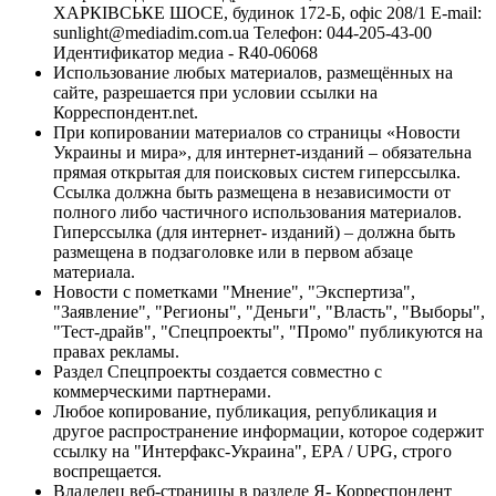
ХАРКІВСЬКЕ ШОСЕ, будинок 172-Б, офіс 208/1 E-mail:
sunlight@mediadim.com.ua
Телефон: 044-205-43-00
Идентификатор медиа - R40-06068
Использование любых материалов, размещённых на
сайте, разрешается при условии ссылки на
Корреспондент.net.
При копировании материалов со страницы «Новости
Украины и мира», для интернет-изданий – обязательна
прямая открытая для поисковых систем гиперссылка.
Ссылка должна быть размещена в независимости от
полного либо частичного использования материалов.
Гиперссылка (для интернет- изданий) – должна быть
размещена в подзаголовке или в первом абзаце
материала.
Новости с пометками "Мнение", "Экспертиза",
"Заявление", "Регионы", "Деньги", "Власть", "Выборы",
"Тест-драйв", "Спецпроекты", "Промо" публикуются на
правах рекламы.
Раздел Спецпроекты создается совместно с
коммерческими партнерами.
Любое копирование, публикация, републикация и
другое распространение информации, которое содержит
ссылку на "Интерфакс-Украина", EPA / UPG, строго
воспрещается.
Владелец веб-страницы в разделе Я- Корреспондент