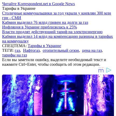
Читайте Korrespondent.net в Google News
Тарифы в Украине
Столичные коммунальщики за год украли у киевлян 300 млн
грн - СМИ
Кабмин выделил 76 млрд гривен на долги за газ
Инфляция в Украине приблизилась к 25%
Власти продлят действующий тариф на электроэнергию
Кабмин выделил 14 млрд на компенсацию разницы в тарифах
на коммуналку
СПЕЦТЕМА:
Тарифы в Украине
ТЕГИ:
газ
,
Нафтогаз
,
отопительный сезон
,
цена на газ
,
тарифы на газ
Если вы заметили ошибку, выделите необходимый текст и
нажмите Ctrl+Enter, чтобы сообщить об этом редакции.