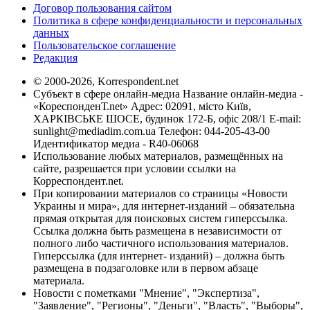
Договор пользования сайтом
Политика в сфере конфиденциальности и персональных
данных
Пользовательское соглашение
Редакция
© 2000-2026, Korrespondent.net
Субъект в сфере онлайн-медиа Название онлайн-медиа -
«КореспонденТ.net» Адрес: 02091, місто Київ,
ХАРКІВСЬКЕ ШОСЕ, будинок 172-Б, офіс 208/1 E-mail:
sunlight@mediadim.com.ua
Телефон: 044-205-43-00
Идентификатор медиа - R40-06068
Использование любых материалов, размещённых на
сайте, разрешается при условии ссылки на
Корреспондент.net.
При копировании материалов со страницы «Новости
Украины и мира», для интернет-изданий – обязательна
прямая открытая для поисковых систем гиперссылка.
Ссылка должна быть размещена в независимости от
полного либо частичного использования материалов.
Гиперссылка (для интернет- изданий) – должна быть
размещена в подзаголовке или в первом абзаце
материала.
Новости с пометками "Мнение", "Экспертиза",
"Заявление", "Регионы", "Деньги", "Власть", "Выборы",