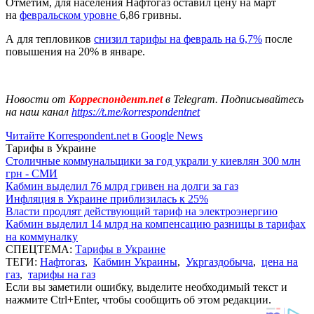
Отметим, для населения Нафтогаз оставил цену на март
на
февральском уровне
6,86 гривны.
А для тепловиков
снизил тарифы на февраль на 6,7%
после
повышения на 20% в январе.
Новости от
Корреспондент.net
в Telegram. Подписывайтесь
на наш канал
https://t.me/korrespondentnet
Читайте Korrespondent.net в Google News
Тарифы в Украине
Столичные коммунальщики за год украли у киевлян 300 млн
грн - СМИ
Кабмин выделил 76 млрд гривен на долги за газ
Инфляция в Украине приблизилась к 25%
Власти продлят действующий тариф на электроэнергию
Кабмин выделил 14 млрд на компенсацию разницы в тарифах
на коммуналку
СПЕЦТЕМА:
Тарифы в Украине
ТЕГИ:
Нафтогаз
,
Кабмин Украины
,
Укргаздобыча
,
цена на
газ
,
тарифы на газ
Если вы заметили ошибку, выделите необходимый текст и
нажмите Ctrl+Enter, чтобы сообщить об этом редакции.