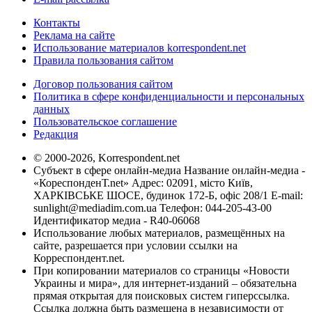
Контакты
Реклама на сайте
Использование материалов korrespondent.net
Правила пользования сайтом
Договор пользования сайтом
Политика в сфере конфиденциальности и персональных
данных
Пользовательское соглашение
Редакция
© 2000-2026, Korrespondent.net
Субъект в сфере онлайн-медиа Название онлайн-медиа -
«КореспонденТ.net» Адрес: 02091, місто Київ,
ХАРКІВСЬКЕ ШОСЕ, будинок 172-Б, офіс 208/1 E-mail:
sunlight@mediadim.com.ua
Телефон: 044-205-43-00
Идентификатор медиа - R40-06068
Использование любых материалов, размещённых на
сайте, разрешается при условии ссылки на
Корреспондент.net.
При копировании материалов со страницы «Новости
Украины и мира», для интернет-изданий – обязательна
прямая открытая для поисковых систем гиперссылка.
Ссылка должна быть размещена в независимости от