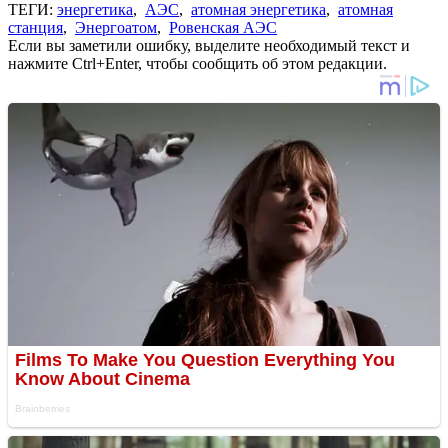
ТЕГИ:
энергетика
,
АЭС
,
атомная энергетика
,
атомная
станция
,
Энергоатом
,
Ровенская АЭС
Если вы заметили ошибку, выделите необходимый текст и
нажмите Ctrl+Enter, чтобы сообщить об этом редакции.