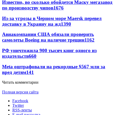
Известно, во сколько обойдется Маску мегазавод
по производству чипов
1676
Из-за угрозы в Черном море Maersk перевел
доставку в Украину на жд
1390
Авиакомпании США обязали проверить
самолеты Boeing на наличие трещин
1162
РФ уничтожила 900 тысяч книг одного из
издательств
660
Meta оштрафовали на рекордные $567 млн за
вред детям
141
Читать комментарии
Полная версия сайта
Facebook
Twitter
RSS-ленты
E-mail рассылка