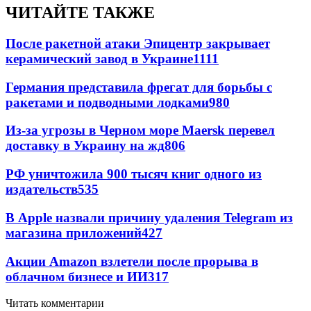
ЧИТАЙТЕ ТАКЖЕ
После ракетной атаки Эпицентр закрывает
керамический завод в Украине
1111
Германия представила фрегат для борьбы с
ракетами и подводными лодками
980
Из-за угрозы в Черном море Maersk перевел
доставку в Украину на жд
806
РФ уничтожила 900 тысяч книг одного из
издательств
535
В Apple назвали причину удаления Telegram из
магазина приложений
427
Акции Amazon взлетели после прорыва в
облачном бизнесе и ИИ
317
Читать комментарии