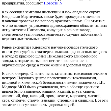
предприятия, сообщают
Новости N
.
Как сообщил замглавы инспекции Юго-Западного округа
Владислав Мартиченко, также будет проведена отдельная
плановая проверка по вопросу красного шлама. Он отметил,
что по данным управления здравоохранения области, за пять
лет у жителей Николаева, живущих в районе завода,
значительно увеличилось количество случаев заболеваний
верхних дыхательных путей.
Ранее экспертиза Киевского научно-исследовательского
института судебных экспертиз выявила ряд опасных веществ
в отходах красного шлама Николаевского глиноземного
завода, которые оказывают негативное влияние на
окружающую среду, а также жизни и здоровья людей.
В свою очередь, Опытно-испытательным токсикологическим
центром Научного центра превентивной токсикологии,
пищевой и химической безопасности имени академика Л.И.
Медведя МОЗ было установлено, что в образце красного
шлама было выявлено: мышьяк, кадмий, ртуть, свинец,
алюминий, бор, кальций, хром, железо, марганец, магний,
сера, стибиум, станум, ванадий, стронций и силиций. Все эти
элементы несут опасность здоровья людей.