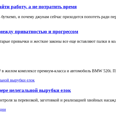
йти работу, а не потратить время
ь буткемп, и почему джунам сейчас приходится попотеть ради пе
между приватностью и прогрессом
старые привычки и жесткие законы все еще вставляют палки в к
 в жилом комплексе премиум-класса и автомобиль BMW 520i. П
фере нелегальной вырубки елок
нтроля за перевозкой, заготовкой и реализацией хвойных насаж