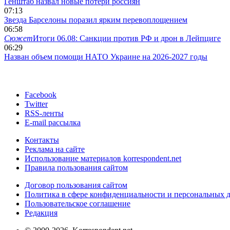
Генштаб назвал новые потери россиян
07:13
Звезда Барселоны поразил ярким перевоплощением
06:58
Сюжет
Итоги 06.08: Санкции против РФ и дрон в Лейпциге
06:29
Назван объем помощи НАТО Украине на 2026-2027 годы
Facebook
Twitter
RSS-ленты
E-mail рассылка
Контакты
Реклама на сайте
Использование материалов korrespondent.net
Правила пользования сайтом
Договор пользования сайтом
Политика в сфере конфиденциальности и персональных 
Пользовательское соглашение
Редакция