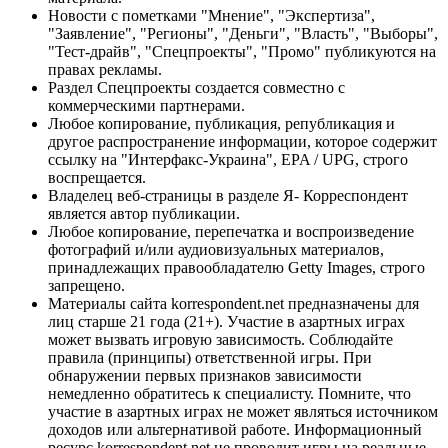
Новости с пометками "Мнение", "Экспертиза",
"Заявление", "Регионы", "Деньги", "Власть", "Выборы",
"Тест-драйв", "Спецпроекты", "Промо" публикуются на
правах рекламы.
Раздел Спецпроекты создается совместно с
коммерческими партнерами.
Любое копирование, публикация, републикация и
другое распространение информации, которое содержит
ссылку на "Интерфакс-Украина", EPA / UPG, строго
воспрещается.
Владелец веб-страницы в разделе Я- Корреспондент
является автор публикации.
Любое копирование, перепечатка и воспроизведение
фотографий и/или аудиовизуальных материалов,
принадлежащих правообладателю Getty Images, строго
запрещено.
Материалы сайта korrespondent.net предназначены для
лиц старше 21 года (21+). Участие в азартных играх
может вызвать игровую зависимость. Соблюдайте
правила (принципы) ответственной игры. При
обнаружении первых признаков зависимости
немедленно обратитесь к специалисту. Помните, что
участие в азартных играх не может являться источником
доходов или альтернативой работе. Информационный
ресурс korrespondent.net не проводит игры на реальные