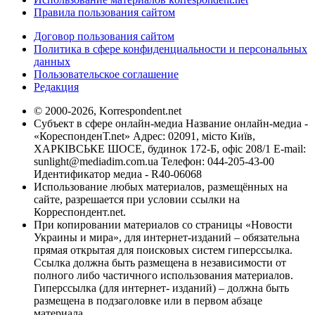
Правила пользования сайтом
Договор пользования сайтом
Политика в сфере конфиденциальности и персональных
данных
Пользовательское соглашение
Редакция
© 2000-2026, Korrespondent.net
Субъект в сфере онлайн-медиа Название онлайн-медиа -
«КореспонденТ.net» Адрес: 02091, місто Київ,
ХАРКІВСЬКЕ ШОСЕ, будинок 172-Б, офіс 208/1 E-mail:
sunlight@mediadim.com.ua
Телефон: 044-205-43-00
Идентификатор медиа - R40-06068
Использование любых материалов, размещённых на
сайте, разрешается при условии ссылки на
Корреспондент.net.
При копировании материалов со страницы «Новости
Украины и мира», для интернет-изданий – обязательна
прямая открытая для поисковых систем гиперссылка.
Ссылка должна быть размещена в независимости от
полного либо частичного использования материалов.
Гиперссылка (для интернет- изданий) – должна быть
размещена в подзаголовке или в первом абзаце
материала.