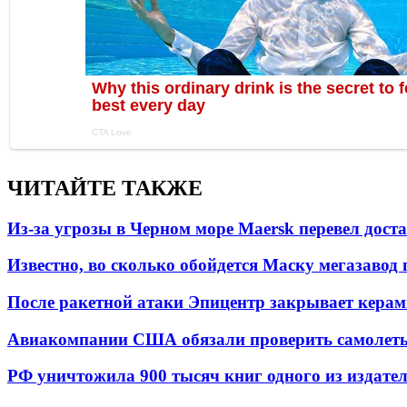
ЧИТАЙТЕ ТАКЖЕ
Из-за угрозы в Черном море Maersk перевел дост
Известно, во сколько обойдется Маску мегазавод 
После ракетной атаки Эпицентр закрывает керам
Авиакомпании США обязали проверить самолеты
РФ уничтожила 900 тысяч книг одного из издател