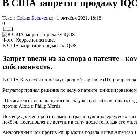
В США запретят продажу IQ
Текст:
София Бровченко
, 1 октября 2021, 18:18
0
11111
Фото: Корреспондент.net
В США запретили продавать IQOS
Запрет ввели из-за спора о патенте - к
собственность.
В США Комиссия по международной торговле (ITC) запретила ко
Регулятор принял решение по делу о патенте, инициированном 
"Посягательство на нашу интеллектуальную собственность подр
против Altria и Philip Morris.
Иск еще должен пройти административную проверку, которая про
ноября. Постановление вступит в силу после того, как его ут
Аналогичный иск против Philip Morris подала British American