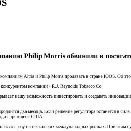
OS
омпанию Philip Morris обвинили в посяг
мпаниям Altria и Philip Morris продавать в стране IQOS. Об эт
конкурентом компаний - R.J. Reynolds Tobacco Co.
ывает нашу возможность инвестировать и создавать инновации",
длится два месяца. Если решение регулятора останется в силе, 
вердит президент США.
 Tobacco сразу на нескольких международных рынках. При этом су