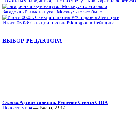
"Охотиться на лучника, а не на стрелу". Как Украине бороться 
Загадочный звук напугал Москву: что это было
Итоги 06.08: Санкции против РФ и дрон в Лейпциге
ВЫБОР РЕДАКТОРА
Сюжет
Адские санкции. Решение Сената США
Новости мира
— Вчера, 23:14