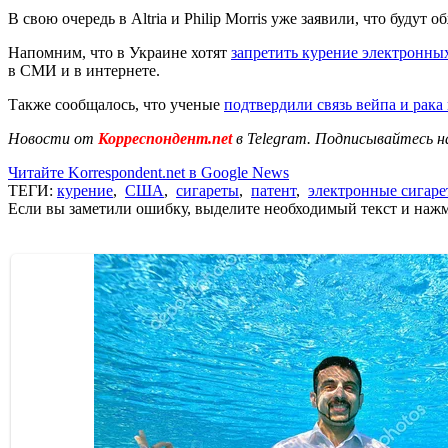
В свою очередь в Altria и Philip Morris уже заявили, что буду
Напомним, что в Украине хотят
запретить курение электронны
в СМИ и в интернете.
Также сообщалось, что ученые
подтвердили связь вейпа и рака
Новости от
Корреспондент.net
в Telegram. Подписывайтесь н
Читайте Korrespondent.net в Google News
ТЕГИ:
курение
,
США
,
сигареты
,
патент
,
электронные сигар
Если вы заметили ошибку, выделите необходимый текст и нажми