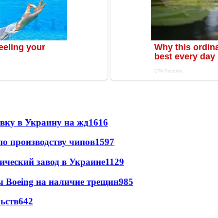
авку в Украину на жд
1616
по производству чипов
1597
ический завод в Украине
1129
 Boeing на наличие трещин
985
ьств
642