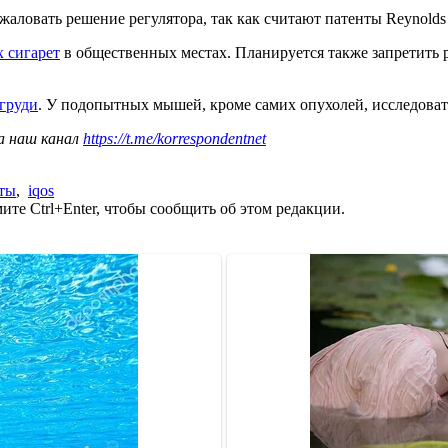
т обжаловать решение регулятора, так как считают патенты Reynol
х сигарет
в общественных местах. Планируется также запретить р
 груди
. У подопытных мышей, кроме самих опухолей, исследоват
а наш канал
https://t.me/korrespondentnet
еты
,
iqos
те Ctrl+Enter, чтобы сообщить об этом редакции.