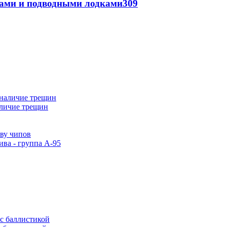
тами и подводными лодками
309
аличие трещин
тву чипов
ива - группа А-95