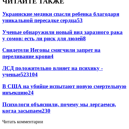
ЧИТАЙТЕ ТАКЖЕ
Украинские медики спасли ребенка благодаря
уникальной пересадке сердца
53
Ученые обнаружили новый вид заразного рака
у сомов: есть ли риск для людей
8
Свидетели Иеговы смягчили запрет на
переливание крови
4
ЛСД положительно влияет на психику -
ученые
52
3
104
В США на убийце испытают новую смертельную
инъекцию
2
4
Психологи объяснили, почему мы дергаемся,
когда засыпаем
2
30
Читать комментарии