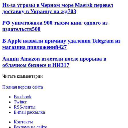
Из-за угрозы в Черном море Maersk перевел
доставку в Украину на жд
703
РФ уничтожила 900 тысяч книг одного из
издательств
508
В Apple назвали причину удаления Telegram из
магазина приложений
427
Акции Amazon взлетели после прорыва в
облачном бизнесе и ИИ
317
Читать комментарии
Полная версия сайта
Facebook
Twitter
RSS-ленты
E-mail рассылка
Контакты
Реклама на сайте