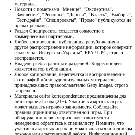
материала.
Новости с пометками "Мнение", "Экспертиза",
"Заявление", "Регионы", "Деньги", "Власть", "Выборы",
"Тест-драйв", "Спецпроекты", "Промо" публикуются на
правах рекламы.
Раздел Спецпроекты создается совместно с
коммерческими партнерами.
Любое копирование, публикация, републикация и
другое распространение информации, которое содержит
ссылку на "Интерфакс-Украина", EPA / UPG, строго
воспрещается.
Владелец веб-страницы в разделе Я- Корреспондент
является автор публикации.
Любое копирование, перепечатка и воспроизведение
фотографий и/или аудиовизуальных материалов,
принадлежащих правообладателю Getty Images, строго
запрещено.
Материалы сайта korrespondent.net предназначены для
лиц старше 21 года (21+). Участие в азартных играх
может вызвать игровую зависимость. Соблюдайте
правила (принципы) ответственной игры. При
обнаружении первых признаков зависимости
немедленно обратитесь к специалисту. Помните, что
участие в азартных играх не может являться источником
доходов или альтернативой работе. Информационный