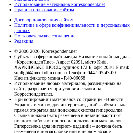
Использование материалов korrespondent.net
Правила пользования сайтом
Договор пользования сайтом
Политика в сфере конфиденциальности и персональных
данных
Пользовательское соглашение
Редакция
© 2000-2026, Korrespondent.net
Субъект в сфере онлайн-медиа Название онлайн-медиа -
«КореспонденТ.net» Адрес: 02091, місто Київ,
ХАРКІВСЬКЕ ШОСЕ, будинок 172-Б, офіс 208/1 E-mail:
sunlight@mediadim.com.ua
Телефон: 044-205-43-00
Идентификатор медиа - R40-06068
Использование любых материалов, размещённых на
сайте, разрешается при условии ссылки на
Корреспондент.net.
При копировании материалов со страницы «Новости
Украины и мира», для интернет-изданий – обязательна
прямая открытая для поисковых систем гиперссылка.
Ссылка должна быть размещена в независимости от
полного либо частичного использования материалов.
Гиперссылка (для интернет- изданий) – должна быть
размещена в подзаголовке или в первом абзаце