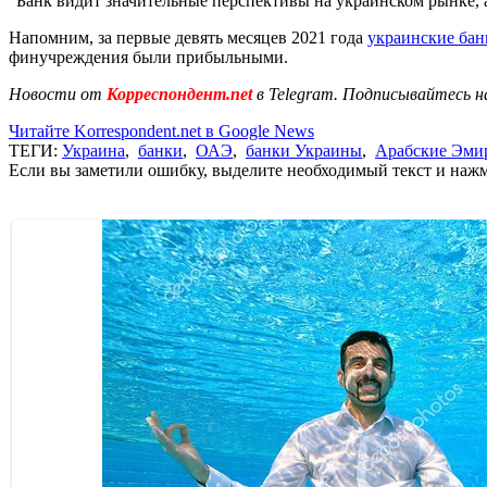
"Банк видит значительные перспективы на украинском рынке, а
Напомним, за первые девять месяцев 2021 года
украинские бан
финучреждения были прибыльными.
Новости от
Корреспондент.net
в Telegram. Подписывайтесь н
Читайте Korrespondent.net в Google News
ТЕГИ:
Украина
,
банки
,
ОАЭ
,
банки Украины
,
Арабские Эми
Если вы заметили ошибку, выделите необходимый текст и нажми