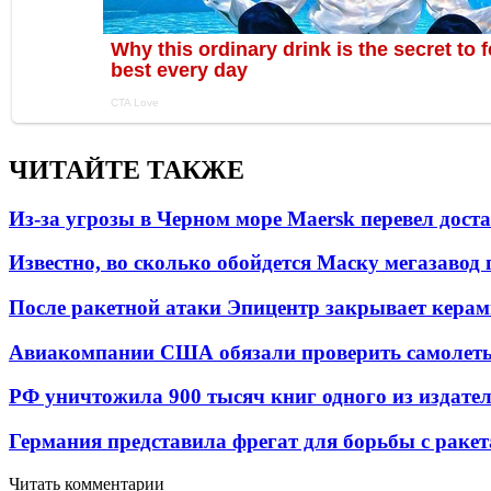
ЧИТАЙТЕ ТАКЖЕ
Из-за угрозы в Черном море Maersk перевел дост
Известно, во сколько обойдется Маску мегазавод 
После ракетной атаки Эпицентр закрывает керам
Авиакомпании США обязали проверить самолеты
РФ уничтожила 900 тысяч книг одного из издател
Германия представила фрегат для борьбы с раке
Читать комментарии