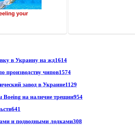
авку в Украину на жд
1614
по производству чипов
1574
ический завод в Украине
1129
 Boeing на наличие трещин
954
ьств
641
тами и подводными лодками
308