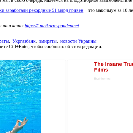
 мы, в свою очередь, надеемся на плодотворное взаимодействие"
ки заработали рекордные 51 млрд гривен
– это максимум за 10 ле
а наш канал
https://t.me/korrespondentnet
раты
,
Укргазбанк
,
эмираты
,
новости Украины
те Ctrl+Enter, чтобы сообщить об этом редакции.