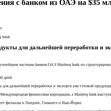
ния с банком из ОАЭ на $35 м
q bank
дукты для дальнейшей переработки и эк
крупнейшим частным банком ОАЭ Mashreq bank по структуриров
60 дней.
ы для дальнейшей переработки и экспорта уже готовой продукции
а Международная финансовая корпорация, а Mashreq bank высту
еет филиалы в Лондоне, Гонконге и Нью-Йорке.