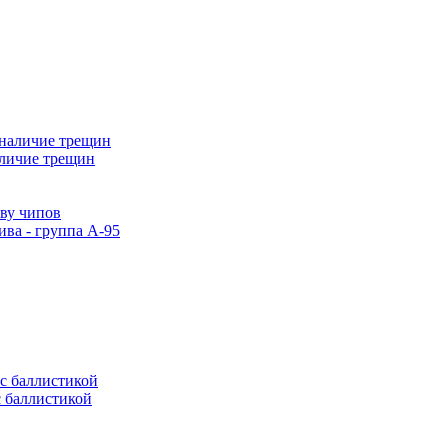
аличие трещин
тву чипов
ива - группа А-95
с баллистикой