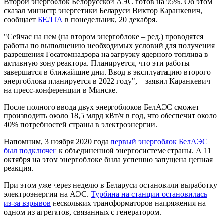
Второй энергоблок Белорусской АЭС готов на 95%. Об этом
сказал министр энергетики Беларуси Виктор Каранкевич,
сообщает
БЕЛТА
в понедельник, 20 декабря.
"Сейчас на нем (на втором энергоблоке – ред.) проводятся
работы по выполнению необходимых условий для получения
разрешения Госатомнадзора на загрузку ядерного топлива в
активную зону реактора. Планируется, что эти работы
завершатся в ближайшие дни. Ввод в эксплуатацию второго
энергоблока планируется в 2022 году", – заявил Каранкевич
на пресс-конференции в Минске.
После полного ввода двух энергоблоков БелАЭС сможет
производить около 18,5 млрд кВт/ч в год, что обеспечит около
40% потребностей страны в электроэнергии.
Напомним, 3 ноября 2020 года
первый энергоблок БелАЭС
был подключен
к объединенной энергосистеме страны. А 11
октября на этом энергоблоке была успешно запущена цепная
реакция.
При этом уже через неделю в Беларуси остановили выработку
электроэнергии на АЭС.
Турбина на станции остановилась
из-за взрывов
нескольких трансформаторов напряжения на
одном из агрегатов, связанных с генератором.