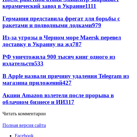
керамический завод в Украине
1111
Германия представила фрегат для борьбы с
ракетами и подводными лодками
979
Из-за угрозы в Черном море Maersk перевел
доставку в Украину на жд
787
РФ уничтожила 900 тысяч книг одного из
издательств
533
В Apple назвали причину удаления Telegram из
магазина приложений
427
Акции Amazon взлетели после прорыва в
облачном бизнесе и ИИ
317
Читать комментарии
Полная версия сайта
Facebook