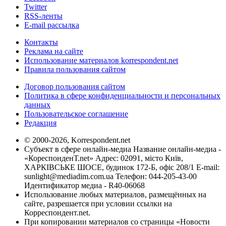
Twitter
RSS-ленты
E-mail рассылка
Контакты
Реклама на сайте
Использование материалов korrespondent.net
Правила пользования сайтом
Договор пользования сайтом
Политика в сфере конфиденциальности и персональных
данных
Пользовательское соглашение
Редакция
© 2000-2026, Korrespondent.net
Субъект в сфере онлайн-медиа Название онлайн-медиа -
«КореспонденТ.net» Адрес: 02091, місто Київ,
ХАРКІВСЬКЕ ШОСЕ, будинок 172-Б, офіс 208/1 E-mail:
sunlight@mediadim.com.ua
Телефон: 044-205-43-00
Идентификатор медиа - R40-06068
Использование любых материалов, размещённых на
сайте, разрешается при условии ссылки на
Корреспондент.net.
При копировании материалов со страницы «Новости