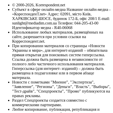
© 2000-2026, Korrespondent.net
Субъект в сфере онлайн-медиа Название онлайн-медиа -
«КореспонденТ.net» Адрес: 02091, місто Київ,
ХАРКІВСЬКЕ ШОСЕ, будинок 172-Б, офіс 208/1 E-mail:
sunlight@mediadim.com.ua
Телефон: 044-205-43-00
Идентификатор медиа - R40-06068
Использование любых материалов, размещённых на
сайте, разрешается при условии ссылки на
Корреспондент.net.
При копировании материалов со страницы «Новости
Украины и мира», для интернет-изданий – обязательна
прямая открытая для поисковых систем гиперссылка.
Ссылка должна быть размещена в независимости от
полного либо частичного использования материалов.
Гиперссылка (для интернет- изданий) – должна быть
размещена в подзаголовке или в первом абзаце
материала.
Новости с пометками "Мнение", "Экспертиза",
"Заявление", "Регионы", "Деньги", "Власть", "Выборы",
"Тест-драйв", "Спецпроекты", "Промо" публикуются на
правах рекламы.
Раздел Спецпроекты создается совместно с
коммерческими партнерами.
Любое копирование, публикация, републикация и