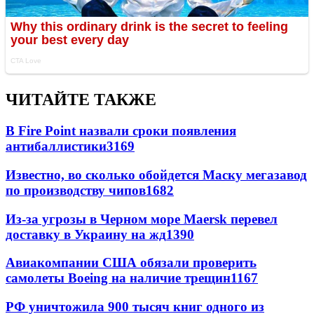
ЧИТАЙТЕ ТАКЖЕ
В Fire Point назвали сроки появления
антибаллистики
3169
Известно, во сколько обойдется Маску мегазавод
по производству чипов
1682
Из-за угрозы в Черном море Maersk перевел
доставку в Украину на жд
1390
Авиакомпании США обязали проверить
самолеты Boeing на наличие трещин
1167
РФ уничтожила 900 тысяч книг одного из