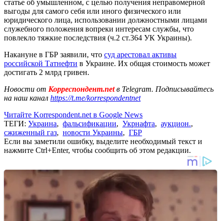
статье об умышленном, с целью получения неправомерной
выгоды для самого себя или иного физического или
юридического лица, использовании должностными лицами
служебного положения вопреки интересам службы, что
повлекло тяжкие последствия (ч.2 ст.364 УК Украины).
Накануне в ГБР заявили, что
суд арестовал активы
российской Татнефти
в Украине. Их общая стоимость может
достигать 2 млрд гривен.
Новости от
Корреспондент.net
в Telegram. Подписывайтесь
на наш канал
https://t.me/korrespondentnet
Читайте Korrespondent.net в Google News
ТЕГИ:
Украина
,
фальсификации
,
Укрнафта
,
аукцион.
,
сжиженный газ
,
новости Украины
,
ГБР
Если вы заметили ошибку, выделите необходимый текст и
нажмите Ctrl+Enter, чтобы сообщить об этом редакции.