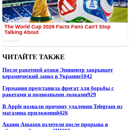
ЧИТАЙТЕ ТАКЖЕ
После ракетной атаки Эпицентр закрывает
керамический завод в Украине
1042
Германия представила фрегат для борьбы с
ракетами и подводными лодками
929
В Apple назвали причину удаления Telegram из
магазина приложений
426
Акции Amazon взлетели после прорыва в