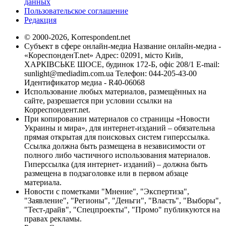
данных
Пользовательское соглашение
Редакция
© 2000-2026, Korrespondent.net
Субъект в сфере онлайн-медиа Название онлайн-медиа -
«КореспонденТ.net» Адрес: 02091, місто Київ,
ХАРКІВСЬКЕ ШОСЕ, будинок 172-Б, офіс 208/1 E-mail:
sunlight@mediadim.com.ua
Телефон: 044-205-43-00
Идентификатор медиа - R40-06068
Использование любых материалов, размещённых на
сайте, разрешается при условии ссылки на
Корреспондент.net.
При копировании материалов со страницы «Новости
Украины и мира», для интернет-изданий – обязательна
прямая открытая для поисковых систем гиперссылка.
Ссылка должна быть размещена в независимости от
полного либо частичного использования материалов.
Гиперссылка (для интернет- изданий) – должна быть
размещена в подзаголовке или в первом абзаце
материала.
Новости с пометками "Мнение", "Экспертиза",
"Заявление", "Регионы", "Деньги", "Власть", "Выборы",
"Тест-драйв", "Спецпроекты", "Промо" публикуются на
правах рекламы.