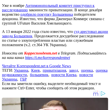
Уже в ноябре
Антимонопольный комитет приступил к
расследованию
законности приватизации. В конце декабря
ведомство
одобрило покупку Большевика
победителем
аукциона. Известно, что фирма Дженерал Коммерс связана с
группой UFuture Василия Хмельницкого.
А 13 января 2022 года стало известно, что
суд арестовал акции
завода Большевик
. Продолжается досудебное расследование
по статье о злоупотреблении властью или служебным
положением (ч.2. ст.364 УК Украины).
Новости от
Корреспондент.net
в Telegram. Подписывайтесь
на наш канал
https://t.me/korrespondentnet
Читайте Korrespondent.net в Google News
ТЕГИ:
Украина
,
Киев
,
приватизация
,
завод
,
оценка
,
оценка
недвижимости
,
большевик
,
новости Киева
,
новости
Украины
,
ГБР
Если вы заметили ошибку, выделите необходимый текст и
нажмите Ctrl+Enter, чтобы сообщить об этом редакции.