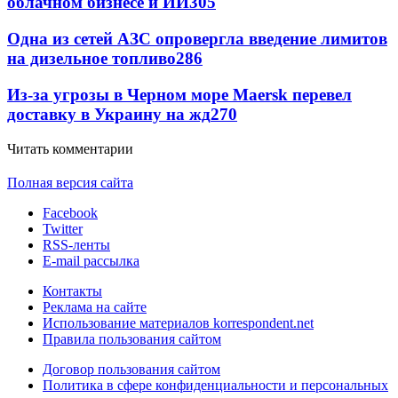
облачном бизнесе и ИИ
305
Одна из сетей АЗС опровергла введение лимитов
на дизельное топливо
286
Из-за угрозы в Черном море Maersk перевел
доставку в Украину на жд
270
Читать комментарии
Полная версия сайта
Facebook
Twitter
RSS-ленты
E-mail рассылка
Контакты
Реклама на сайте
Использование материалов korrespondent.net
Правила пользования сайтом
Договор пользования сайтом
Политика в сфере конфиденциальности и персональных