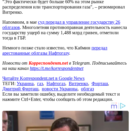
"Это фактически будет больше 60% на этом рынке
распределения или транспортирования газа", – резюмировал
Витренко.
Напомним, в мае
суд передал в управление государству 26
облгазов
. Многолетняя противоправная деятельность нанесла
государству ущерб на сумму 1,488 млрд гривен, отметили
тогда в ГБР.
Немного позже стало известно, что Кабмин
передал
арестованные облгазы Нафтогазу
.
Новости от
Корреспондент.net
в Telegram. Подписывайтесь
на наш канал
https://t.me/korrespondentnet
Читайте Korrespondent.net в Google News
ТЕГИ:
Украина
,
газ
,
Нафтогаз
,
Витренко
,
Фирташ
,
Дмитрий Фирташ
,
новости Украины
,
облгаз
Если вы заметили ошибку, выделите необходимый текст и
нажмите Ctrl+Enter, чтобы сообщить об этом редакции.