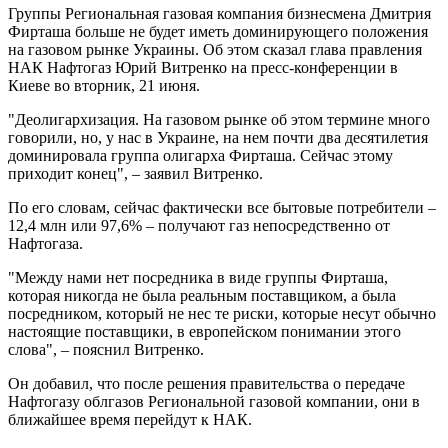
Группы Региональная газовая компания бизнесмена Дмитрия
Фирташа больше не будет иметь доминирующего положения
на газовом рынке Украины. Об этом сказал глава правления
НАК Нафтогаз Юрий Витренко на пресс-конференции в
Киеве во вторник, 21 июня.
"Деолигархизация. На газовом рынке об этом термине много
говорили, но, у нас в Украине, на нем почти два десятилетия
доминировала группа олигарха Фирташа. Сейчас этому
приходит конец", – заявил Витренко.
По его словам, сейчас фактически все бытовые потребители –
12,4 млн или 97,6% – получают газ непосредственно от
Нафтогаза.
"Между нами нет посредника в виде группы Фирташа,
которая никогда не была реальным поставщиком, а была
посредником, который не нес те риски, которые несут обычно
настоящие поставщики, в европейском понимании этого
слова", – пояснил Витренко.
Он добавил, что после решения правительства о передаче
Нафтогазу облгазов Региональной газовой компании, они в
ближайшее время перейдут к НАК.