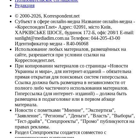
Редакция
© 2000-2026, Korrespondent.net
Субъект в сфере онлайн-медиа Название онлайн-медиа -
«КореспонденТ.net» Адрес: 02091, місто Київ,
ХАРКІВСЬКЕ ШОСЕ, будинок 172-Б, офіс 208/1 E-mail:
sunlight@mediadim.com.ua
Телефон: 044-205-43-00
Идентификатор медиа - R40-06068
Использование любых материалов, размещённых на
сайте, разрешается при условии ссылки на
Корреспондент.net.
При копировании материалов со страницы «Новости
Украины и мира», для интернет-изданий – обязательна
прямая открытая для поисковых систем гиперссылка.
Ссылка должна быть размещена в независимости от
полного либо частичного использования материалов.
Гиперссылка (для интернет- изданий) – должна быть
размещена в подзаголовке или в первом абзаце
материала.
Новости с пометками "Мнение", "Экспертиза",
"Заявление", "Регионы", "Деньги", "Власть", "Выборы",
"Тест-драйв", "Спецпроекты", "Промо" публикуются на
правах рекламы.
Раздел Спецпроекты создается совместно с
коммерческими партнерами.