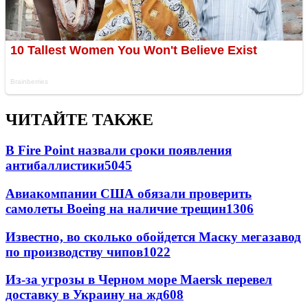
ЧИТАЙТЕ ТАКЖЕ
В Fire Point назвали сроки появления
антибаллистики
5045
Авиакомпании США обязали проверить
самолеты Boeing на наличие трещин
1306
Известно, во сколько обойдется Маску мегазавод
по производству чипов
1022
Из-за угрозы в Черном море Maersk перевел
доставку в Украину на жд
608