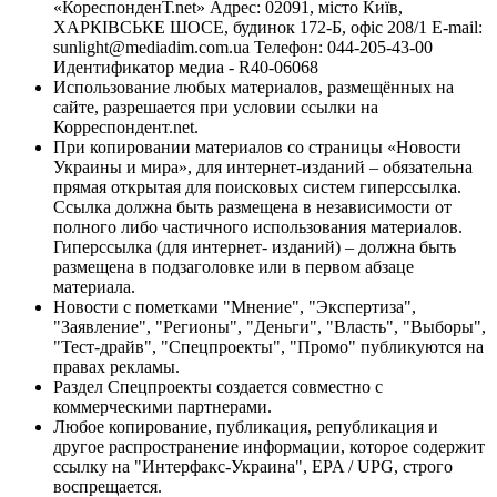
«КореспонденТ.net» Адрес: 02091, місто Київ,
ХАРКІВСЬКЕ ШОСЕ, будинок 172-Б, офіс 208/1 E-mail:
sunlight@mediadim.com.ua
Телефон: 044-205-43-00
Идентификатор медиа - R40-06068
Использование любых материалов, размещённых на
сайте, разрешается при условии ссылки на
Корреспондент.net.
При копировании материалов со страницы «Новости
Украины и мира», для интернет-изданий – обязательна
прямая открытая для поисковых систем гиперссылка.
Ссылка должна быть размещена в независимости от
полного либо частичного использования материалов.
Гиперссылка (для интернет- изданий) – должна быть
размещена в подзаголовке или в первом абзаце
материала.
Новости с пометками "Мнение", "Экспертиза",
"Заявление", "Регионы", "Деньги", "Власть", "Выборы",
"Тест-драйв", "Спецпроекты", "Промо" публикуются на
правах рекламы.
Раздел Спецпроекты создается совместно с
коммерческими партнерами.
Любое копирование, публикация, републикация и
другое распространение информации, которое содержит
ссылку на "Интерфакс-Украина", EPA / UPG, строго
воспрещается.