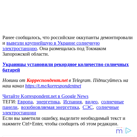
Ранее сообщалось, что российские оккупанты демонтировали
и
вывезли крупнейшую в Украине солнечную
электростанцию
. Она размещалась под Токмаком
Запорожской области.
Украинцы установили рекордное количество солнечных
батарей
Новини от
Корреспондент.net
в Telegram. Підписуйтесь на
наш канал
https://t.me/korrespondentnet
Читайте Korrespondent.net в Google News
ТЕГИ:
Европа
,
энергетика
,
Испания
,
видео
,
солнечные
панели
,
возобновляемая энергетика
,
СЭС
,
солнечные
электростанции
Если вы заметили ошибку, выделите необходимый текст и
нажмите Ctrl+Enter, чтобы сообщить об этом редакции.