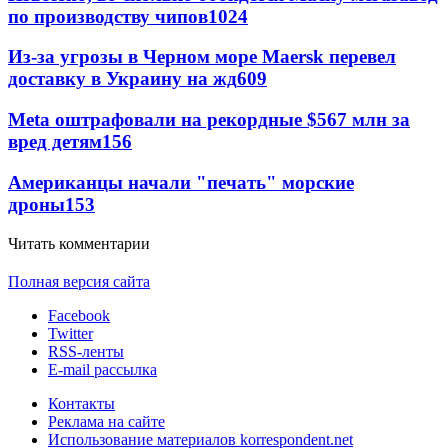
по производству чипов
1024
Из-за угрозы в Черном море Maersk перевел
доставку в Украину на жд
609
Meta оштрафовали на рекордные $567 млн за
вред детям
156
Американцы начали "печать" морские
дроны
153
Читать комментарии
Полная версия сайта
Facebook
Twitter
RSS-ленты
E-mail рассылка
Контакты
Реклама на сайте
Использование материалов korrespondent.net