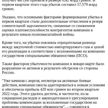
получил чистую прибыль в размере 0,42 млрд гривен. В
первом квартале этого года убыток составил 57,579 млрд
гривен.
Указано, что основными факторами формирования убытка в
первом квартале стали дополнительные отчисления в резерв
сомнительной задолженности, связанные со снижением
оценки платежеспособности контрагентов компании в
результате начала полномасштабной войны.
Кроме того, на убытки повлияла отрицательная разница
между закупочной стоимостью импортируемого газа и ценой
его реализации в соответствии с возложенными на компанию
государством специальными обязанностями (ПСО).
Также фактором убыточности компании в январе-марте было
разрушение ее активов в результате обстрелов со стороны
России.
"Уже начиная с апреля, несмотря на активные боевые
действия, компания смогла адаптироваться к новым условиям
и обеспечила прибыль 420 млн гривен во втором квартале
2022 года. Этого удалось достичь, в частности, из-за
сокращения расходов и законодательного урегулирования
проблемы компенсации за возложенные государством на
компанию специальные обязанности", – говорится в