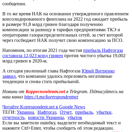
сообщении.
В то же время НАК на основании утвержденного правлением
консолидированного финплана на 2022 год ожидает прибыль
в размере 91,8 млрд гривен благодаря получению
компенсации за разницу в тарифах предприятиями ТКЭ и
операторами газораспределительных сетей, за счет которой
через госбюджет НАК получит свою компенсацию за ПСО.
Напомним, по итогам 2021 года чистая
прибыль Нафтогаза
составила 12,023 млрд гривен
против чистого убытка 19,002
млрд гривен в 2020-м.
А сегодня уволенный глава Нафтогаза
Юрий Витренко
заявил
, что компании удалось переломить негативные
тенденции и снова стать прибыльной.
Новини от
Корреспондент.net
в Telegram. Підписуйтесь на
наш канал
https://t.me/korrespondentnet
Читайте Korrespondent.net в Google News
ТЕГИ:
Украина
,
Нафтогаз
,
Отчет
,
прибыль
,
убытки
,
отчетность
,
новости Украины
,
убыток
Если вы заметили ошибку, выделите необходимый текст и
нажмите Ctrl+Enter, чтобы сообщить об этом редакции.