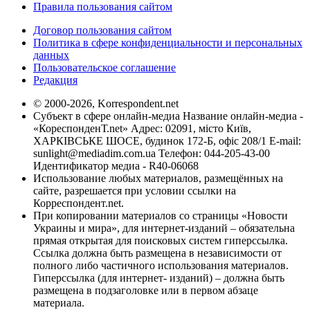
Правила пользования сайтом
Договор пользования сайтом
Политика в сфере конфиденциальности и персональных
данных
Пользовательское соглашение
Редакция
© 2000-2026, Korrespondent.net
Субъект в сфере онлайн-медиа Название онлайн-медиа -
«КореспонденТ.net» Адрес: 02091, місто Київ,
ХАРКІВСЬКЕ ШОСЕ, будинок 172-Б, офіс 208/1 E-mail:
sunlight@mediadim.com.ua
Телефон: 044-205-43-00
Идентификатор медиа - R40-06068
Использование любых материалов, размещённых на
сайте, разрешается при условии ссылки на
Корреспондент.net.
При копировании материалов со страницы «Новости
Украины и мира», для интернет-изданий – обязательна
прямая открытая для поисковых систем гиперссылка.
Ссылка должна быть размещена в независимости от
полного либо частичного использования материалов.
Гиперссылка (для интернет- изданий) – должна быть
размещена в подзаголовке или в первом абзаце
материала.