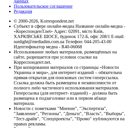
данных
Пользовательское соглашение
Редакция
© 2000-2026, Korrespondent.net
Субъект в сфере онлайн-медиа Название онлайн-медиа -
«КореспонденТ.net» Адрес: 02091, місто Київ,
ХАРКІВСЬКЕ ШОСЕ, будинок 172-Б, офіс 208/1 E-mail:
sunlight@mediadim.com.ua
Телефон: 044-205-43-00
Идентификатор медиа - R40-06068
Использование любых материалов, размещённых на
сайте, разрешается при условии ссылки на
Корреспондент.net.
При копировании материалов со страницы «Новости
Украины и мира», для интернет-изданий – обязательна
прямая открытая для поисковых систем гиперссылка.
Ссылка должна быть размещена в независимости от
полного либо частичного использования материалов.
Гиперссылка (для интернет- изданий) – должна быть
размещена в подзаголовке или в первом абзаце
материала.
Новости с пометками "Мнение", "Экспертиза",
"Заявление", "Регионы", "Деньги", "Власть", "Выборы",
"Тест-драйв", "Спецпроекты", "Промо" публикуются на
правах рекламы.