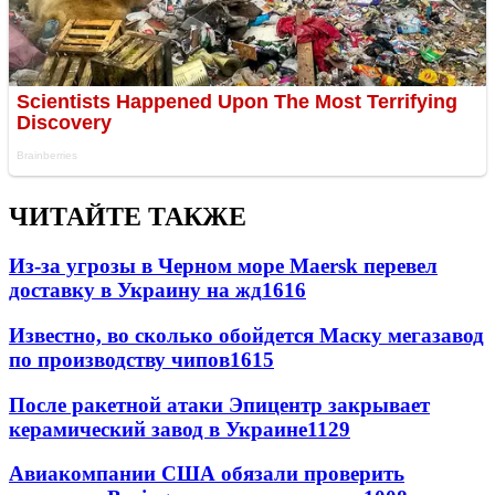
ЧИТАЙТЕ ТАКЖЕ
Из-за угрозы в Черном море Maersk перевел
доставку в Украину на жд
1616
Известно, во сколько обойдется Маску мегазавод
по производству чипов
1615
После ракетной атаки Эпицентр закрывает
керамический завод в Украине
1129
Авиакомпании США обязали проверить