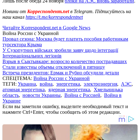
Лишь после обеда 24 ноября
блоки на АЭС вновь заработали
.
Новини от
Корреспондент.net
в Telegram. Підписуйтесь на
наш канал
https://t.me/korrespondentnet
Читайте Korrespondent.net в Google News
Война России с Украиной
Провал сезона: Москва будет платить пособия работникам
турсектора Крыма
У Сухопутних військах зробили заяву щодо інтеграції
Інтернаціональних легіонів
Взрыв в Сыктывкаре: возросло количество пострадавших
Стали известны объемы отключений в пятницу
Встреча президентов: Ермак и Рубио обсудили детали
СПЕЦТЕМА:
Война России с Украиной
ТЕГИ:
Украина
,
война
,
энергетика
,
электроэнергия
,
АЭС
,
атомная энергетика
,
ядерная энергетика
,
Хмельницька
область
,
новости Украины
,
Война с Россией
,
Война в
Украине
Если вы заметили ошибку, выделите необходимый текст и
нажмите Ctrl+Enter, чтобы сообщить об этом редакции.