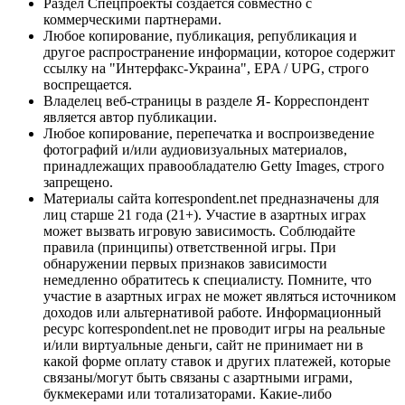
Раздел Спецпроекты создается совместно с
коммерческими партнерами.
Любое копирование, публикация, републикация и
другое распространение информации, которое содержит
ссылку на "Интерфакс-Украина", EPA / UPG, строго
воспрещается.
Владелец веб-страницы в разделе Я- Корреспондент
является автор публикации.
Любое копирование, перепечатка и воспроизведение
фотографий и/или аудиовизуальных материалов,
принадлежащих правообладателю Getty Images, строго
запрещено.
Материалы сайта korrespondent.net предназначены для
лиц старше 21 года (21+). Участие в азартных играх
может вызвать игровую зависимость. Соблюдайте
правила (принципы) ответственной игры. При
обнаружении первых признаков зависимости
немедленно обратитесь к специалисту. Помните, что
участие в азартных играх не может являться источником
доходов или альтернативой работе. Информационный
ресурс korrespondent.net не проводит игры на реальные
и/или виртуальные деньги, сайт не принимает ни в
какой форме оплату ставок и других платежей, которые
связаны/могут быть связаны с азартными играми,
букмекерами или тотализаторами. Какие-либо