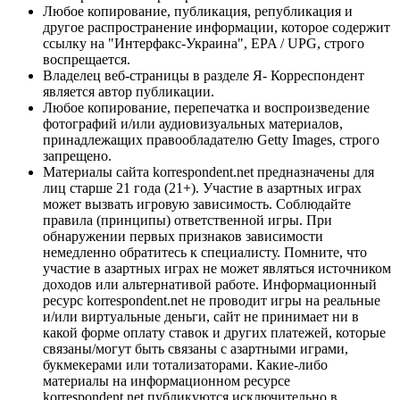
Любое копирование, публикация, републикация и
другое распространение информации, которое содержит
ссылку на "Интерфакс-Украина", EPA / UPG, строго
воспрещается.
Владелец веб-страницы в разделе Я- Корреспондент
является автор публикации.
Любое копирование, перепечатка и воспроизведение
фотографий и/или аудиовизуальных материалов,
принадлежащих правообладателю Getty Images, строго
запрещено.
Материалы сайта korrespondent.net предназначены для
лиц старше 21 года (21+). Участие в азартных играх
может вызвать игровую зависимость. Соблюдайте
правила (принципы) ответственной игры. При
обнаружении первых признаков зависимости
немедленно обратитесь к специалисту. Помните, что
участие в азартных играх не может являться источником
доходов или альтернативой работе. Информационный
ресурс korrespondent.net не проводит игры на реальные
и/или виртуальные деньги, сайт не принимает ни в
какой форме оплату ставок и других платежей, которые
связаны/могут быть связаны с азартными играми,
букмекерами или тотализаторами. Какие-либо
материалы на информационном ресурсе
korrespondent.net публикуются исключительно в