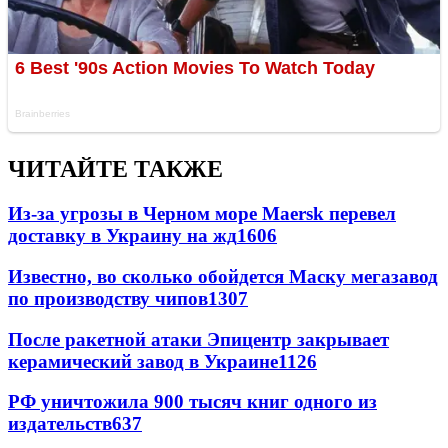
ЧИТАЙТЕ ТАКЖЕ
Из-за угрозы в Черном море Maersk перевел
доставку в Украину на жд
1606
Известно, во сколько обойдется Маску мегазавод
по производству чипов
1307
После ракетной атаки Эпицентр закрывает
керамический завод в Украине
1126
РФ уничтожила 900 тысяч книг одного из
издательств
637