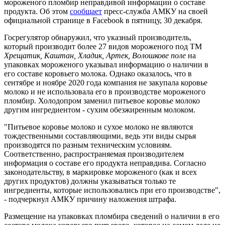
мороженого пломбир неправдивой информации о составе
продукта. Об этом
сообщает
пресс-служба АМКУ на своей
официальной странице в Facebook в пятницу, 30 декабря.
Госрегулятор обнаружил, что указный производитель,
который производит более 27 видов мороженого под ТМ
Хрещатик, Каштан, Хладик, Артек, Волошкове поле
на
упаковках мороженого указывал информацию о наличии в
его составе коровьего молока. Однако оказалось, что в
сентябре и ноябре 2020 года компания не закупала коровье
молоко и не использовала его в производстве мороженого
пломбир. Холодопром заменил питьевое коровье молоко
другим ингредиентом - сухим обезжиренным молоком.
"Питьевое коровье молоко и сухое молоко не являются
тождественными составляющими, ведь эти виды сырья
производятся по разным техническим условиям.
Соответственно, распространяемая производителем
информация о составе его продукта неправдива. Согласно
законодательству, в маркировке мороженого (как и всех
других продуктов) должны указываться только те
ингредиенты, которые использовались при его производстве",
- подчеркнул АМКУ причину наложения штрафа.
Размещение на упаковках пломбира сведений о наличии в его