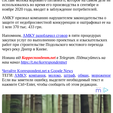
составе молока коровьего питьевого, которое на самом деле не
использовалось во время его производства в сентябре и
ноябре 2020 года, вводит в заблуждение потребителей.
АМКУ признал компанию нарушителем законодательства о
защите от недобросовестной конкуренции и оштрафовал ее на
1 млн 370 тыс. 433 грн.
Напомним,
АМКУ разоблачил сговор
в пяти процедурах
закупки услуг по выполнению проектных и изыскательских
работ при строительстве Подольского мостового перехода
через реку Днепр в Киеве.
Новини від
Корреспондент.net
в Telegram. Підписуйтесь на
наш канал
https://t.me/korrespondentnet
Читайте Korrespondent.net в Google News
ТЕГИ:
АМКУ
,
компания
,
молоко
,
штраф
,
обман
,
мороженое
Если вы заметили ошибку, выделите необходимый текст и
нажмите Ctrl+Enter, чтобы сообщить об этом редакции.