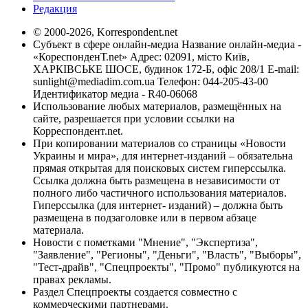
Редакция
© 2000-2026, Korrespondent.net
Субъект в сфере онлайн-медиа Название онлайн-медиа -
«КореспонденТ.net» Адрес: 02091, місто Київ,
ХАРКІВСЬКЕ ШОСЕ, будинок 172-Б, офіс 208/1 E-mail:
sunlight@mediadim.com.ua
Телефон: 044-205-43-00
Идентификатор медиа - R40-06068
Использование любых материалов, размещённых на
сайте, разрешается при условии ссылки на
Корреспондент.net.
При копировании материалов со страницы «Новости
Украины и мира», для интернет-изданий – обязательна
прямая открытая для поисковых систем гиперссылка.
Ссылка должна быть размещена в независимости от
полного либо частичного использования материалов.
Гиперссылка (для интернет- изданий) – должна быть
размещена в подзаголовке или в первом абзаце
материала.
Новости с пометками "Мнение", "Экспертиза",
"Заявление", "Регионы", "Деньги", "Власть", "Выборы",
"Тест-драйв", "Спецпроекты", "Промо" публикуются на
правах рекламы.
Раздел Спецпроекты создается совместно с
коммерческими партнерами.