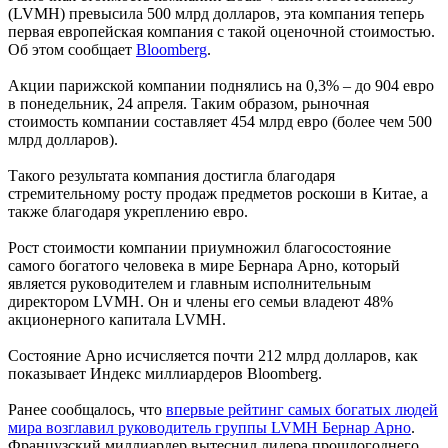
(LVMH) превысила 500 млрд долларов, эта компания теперь
первая европейская компания с такой оценочной стоимостью.
Об этом сообщает
Bloomberg
.
Акции парижской компании поднялись на 0,3% – до 904 евро
в понедельник, 24 апреля. Таким образом, рыночная
стоимость компании составляет 454 млрд евро (более чем 500
млрд долларов).
Такого результата компания достигла благодаря
стремительному росту продаж предметов роскоши в Китае, а
также благодаря укреплению евро.
Рост стоимости компании приумножил благосостояние
самого богатого человека в мире Бернара Арно, который
является руководителем и главным исполнительным
директором LVMH. Он и члены его семьи владеют 48%
акционерного капитала LVMH.
Состояние Арно исчисляется почти 212 млрд долларов, как
показывает Индекс миллиардеров Bloomberg.
Ранее сообщалось, что
впервые рейтинг самых богатых людей
мира возглавил руководитель группы LVMH Бернар Арно
.
Французский миллиардер вытеснил лидера прошлогоднего