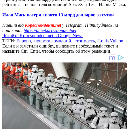
рейтинга – основателя компаний SpaceX и Tesla Илона Маска.
Илон Маск потерял почти 13 млрд долларов за сутки
Новини від
Кореспондент.net
у Telegram. Підписуйтесь на
наш канал
https://t.me/korrespondentnet
Читайте Korrespondent.net в Google News
ТЕГИ:
Европа
,
новости компаний
,
стоимость
,
Louis Vuitton
Если вы заметили ошибку, выделите необходимый текст и
нажмите Ctrl+Enter, чтобы сообщить об этом редакции.