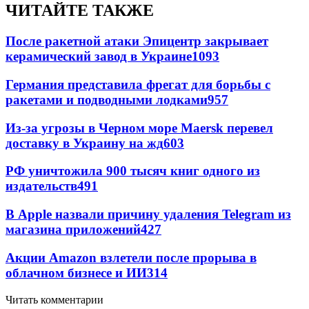
ЧИТАЙТЕ ТАКЖЕ
После ракетной атаки Эпицентр закрывает
керамический завод в Украине
1093
Германия представила фрегат для борьбы с
ракетами и подводными лодками
957
Из-за угрозы в Черном море Maersk перевел
доставку в Украину на жд
603
РФ уничтожила 900 тысяч книг одного из
издательств
491
В Apple назвали причину удаления Telegram из
магазина приложений
427
Акции Amazon взлетели после прорыва в
облачном бизнесе и ИИ
314
Читать комментарии