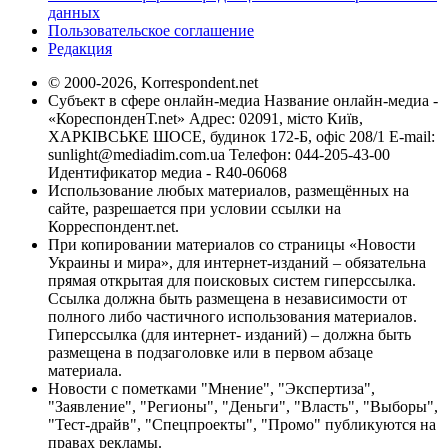
данных
Пользовательское соглашение
Редакция
© 2000-2026, Korrespondent.net
Субъект в сфере онлайн-медиа Название онлайн-медиа -
«КореспонденТ.net» Адрес: 02091, місто Київ,
ХАРКІВСЬКЕ ШОСЕ, будинок 172-Б, офіс 208/1 E-mail:
sunlight@mediadim.com.ua
Телефон: 044-205-43-00
Идентификатор медиа - R40-06068
Использование любых материалов, размещённых на
сайте, разрешается при условии ссылки на
Корреспондент.net.
При копировании материалов со страницы «Новости
Украины и мира», для интернет-изданий – обязательна
прямая открытая для поисковых систем гиперссылка.
Ссылка должна быть размещена в независимости от
полного либо частичного использования материалов.
Гиперссылка (для интернет- изданий) – должна быть
размещена в подзаголовке или в первом абзаце
материала.
Новости с пометками "Мнение", "Экспертиза",
"Заявление", "Регионы", "Деньги", "Власть", "Выборы",
"Тест-драйв", "Спецпроекты", "Промо" публикуются на
правах рекламы.