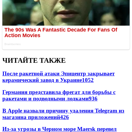
ЧИТАЙТЕ ТАКЖЕ
После ракетной атаки Эпицентр закрывает
керамический завод в Украине
1052
Германия представила фрегат для борьбы с
ракетами и подводными лодками
936
В Apple назвали причину удаления Telegram из
магазина приложений
426
Из-за угрозы в Черном море Maersk перевел