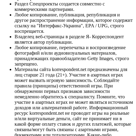
Раздел Спецпроекты создается совместно с
коммерческими партнерами.
Любое копирование, публикация, републикация и
другое распространение информации, которое содержит
ссылку на "Интерфакс-Украина", EPA / UPG, строго
воспрещается.
Владелец веб-страницы в разделе Я- Корреспондент
является автор публикации.
Любое копирование, перепечатка и воспроизведение
фотографий и/или аудиовизуальных материалов,
принадлежащих правообладателю Getty Images, строго
запрещено.
Материалы сайта korrespondent.net предназначены для
лиц старше 21 года (21+). Участие в азартных играх
может вызвать игровую зависимость. Соблюдайте
правила (принципы) ответственной игры. При
обнаружении первых признаков зависимости
немедленно обратитесь к специалисту. Помните, что
участие в азартных играх не может являться источником
доходов или альтернативой работе. Информационный
ресурс korrespondent.net не проводит игры на реальные
и/или виртуальные деньги, сайт не принимает ни в
какой форме оплату ставок и других платежей, которые
связаны/могут быть связаны с азартными играми,
букмекерами или тотализаторами. Какие-либо