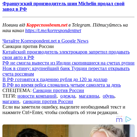
Французский производитель шин Michelin продал свой
завод в РФ
Новини від
Корреспондент.net
в Telegram. Підписуйтесь на
наш канал
https://t.me/korrespondentnet
Читайте Korrespondent.net в Google News
Санкции против России
Китайский производитель электрокаров запретил продавать
свои авто в РФ
РФ не смогла вывести из Индии скопившиеся на счетах рупии
Нож в спину: крупнейший банк Турции перестал открывать
счета россянам
В РФ готовятся к падению рубля до 120 за доллар
В РФ во время рейса сломались четыре самолета за день
СПЕЦТЕМА:
Санкции против России
ТЕГИ:
новости компаний
,
одежда
,
магазины
,
обувь
,
магазин
,
санкции против России
Если вы заметили ошибку, выделите необходимый текст и
нажмите Ctrl+Enter, чтобы сообщить об этом редакции.