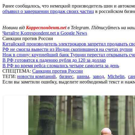
Ранее сообщалось, что немецкий производитель шин и автоком
объявил о завершении продаж своих частиц
в российском бизне
Новини від
Корреспондент.net
в Telegram. Підписуйтесь на на
Читайте Korrespondent.net в Google News
Санкции против России
Китайский производитель электрокаров запретил продавать св
РФ не смогла вывести из Индии скопившиеся на счетах рупии
Нож в спину: крупнейший банк Турции перестал открывать сче
В РФ готовятся к падению рубля до 120 за доллар
В РФ во время рейса сломались четыре самолета за день
СПЕЦТЕМА:
Санкции против России
ТЕГИ:
новости компаний
,
бизнес
,
шины
,
завод
,
Michelin
,
са
Если вы заметили ошибку, выделите необходимый текст и нажми