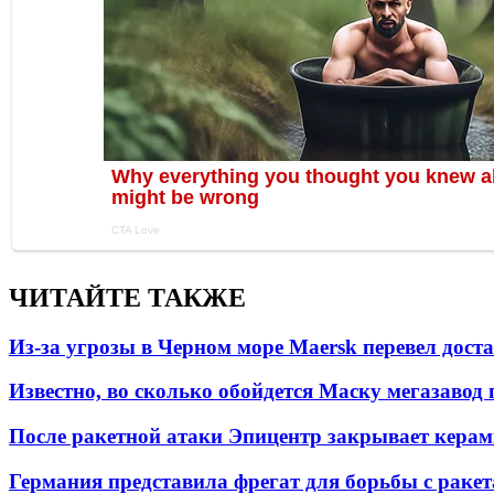
ЧИТАЙТЕ ТАКЖЕ
Из-за угрозы в Черном море Maersk перевел дост
Известно, во сколько обойдется Маску мегазавод 
После ракетной атаки Эпицентр закрывает керам
Германия представила фрегат для борьбы с раке