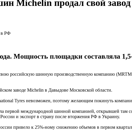
ин Michelin продал свой завод
 года. Мощность площадки составляла 1,5-
ет свою российскую шинную производственную компанию (MRTMC
йском заводе Michelin в Давыдове Московской области.
ernational Tyres невозможен, поэтому желающим покинуть компани
тала первой международной шинной компанией, открывшей там со
 России и экспорт в страну после вторжения РФ в Украину.
 России привело к 25%-ному снижению объемов в первом квартале