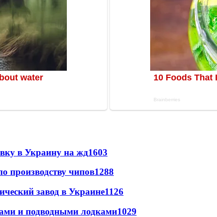
авку в Украину на жд
1603
по производству чипов
1288
ический завод в Украине
1126
тами и подводными лодками
1029