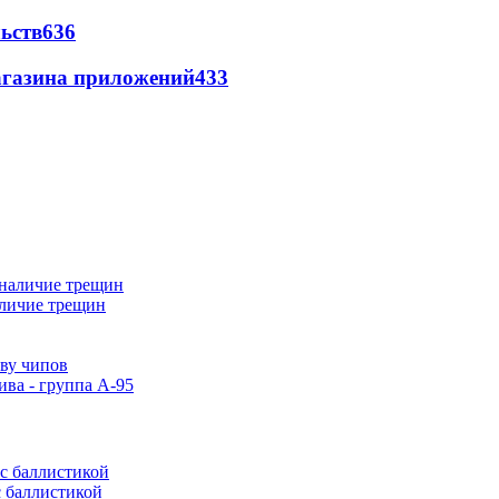
ьств
636
магазина приложений
433
аличие трещин
тву чипов
ива - группа А-95
с баллистикой