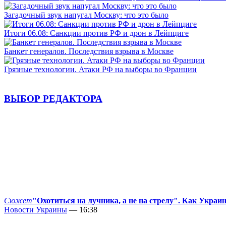
Загадочный звук напугал Москву: что это было
Итоги 06.08: Санкции против РФ и дрон в Лейпциге
Банкет генералов. Последствия взрыва в Москве
Грязные технологии. Атаки РФ на выборы во Франции
ВЫБОР РЕДАКТОРА
Сюжет
"Охотиться на лучника, а не на стрелу". Как Украи
Новости Украины
— 16:38