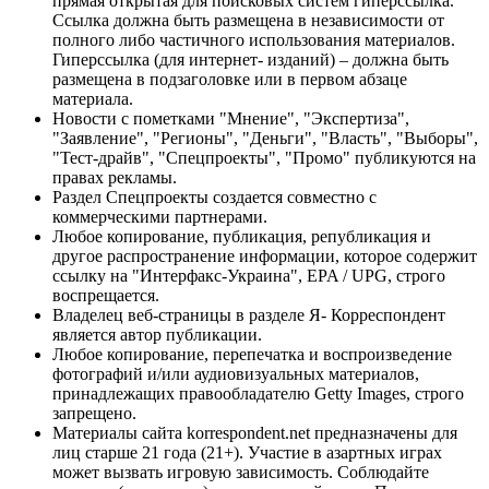
прямая открытая для поисковых систем гиперссылка.
Ссылка должна быть размещена в независимости от
полного либо частичного использования материалов.
Гиперссылка (для интернет- изданий) – должна быть
размещена в подзаголовке или в первом абзаце
материала.
Новости с пометками "Мнение", "Экспертиза",
"Заявление", "Регионы", "Деньги", "Власть", "Выборы",
"Тест-драйв", "Спецпроекты", "Промо" публикуются на
правах рекламы.
Раздел Спецпроекты создается совместно с
коммерческими партнерами.
Любое копирование, публикация, републикация и
другое распространение информации, которое содержит
ссылку на "Интерфакс-Украина", EPA / UPG, строго
воспрещается.
Владелец веб-страницы в разделе Я- Корреспондент
является автор публикации.
Любое копирование, перепечатка и воспроизведение
фотографий и/или аудиовизуальных материалов,
принадлежащих правообладателю Getty Images, строго
запрещено.
Материалы сайта korrespondent.net предназначены для
лиц старше 21 года (21+). Участие в азартных играх
может вызвать игровую зависимость. Соблюдайте