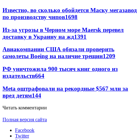
Известно, во сколько обойдется Маску мегазавод
по производству чипов
1698
Из-за угрозы в Черном море Maersk перевел
доставку в Украину на жд
1391
Авиакомпании США обязали проверить
самолеты Boeing на наличие трещин
1209
РФ уничтожила 900 тысяч книг одного из
издательств
664
Meta оштрафовали на рекордные $567 млн за
вред детям
144
Читать комментарии
Полная версия сайта
Facebook
Twitter