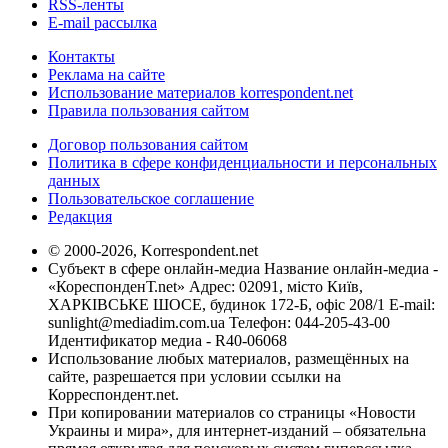
RSS-ленты
E-mail рассылка
Контакты
Реклама на сайте
Использование материалов korrespondent.net
Правила пользования сайтом
Договор пользования сайтом
Политика в сфере конфиденциальности и персональных
данных
Пользовательское соглашение
Редакция
© 2000-2026, Korrespondent.net
Субъект в сфере онлайн-медиа Название онлайн-медиа -
«КореспонденТ.net» Адрес: 02091, місто Київ,
ХАРКІВСЬКЕ ШОСЕ, будинок 172-Б, офіс 208/1 E-mail:
sunlight@mediadim.com.ua
Телефон: 044-205-43-00
Идентификатор медиа - R40-06068
Использование любых материалов, размещённых на
сайте, разрешается при условии ссылки на
Корреспондент.net.
При копировании материалов со страницы «Новости
Украины и мира», для интернет-изданий – обязательна