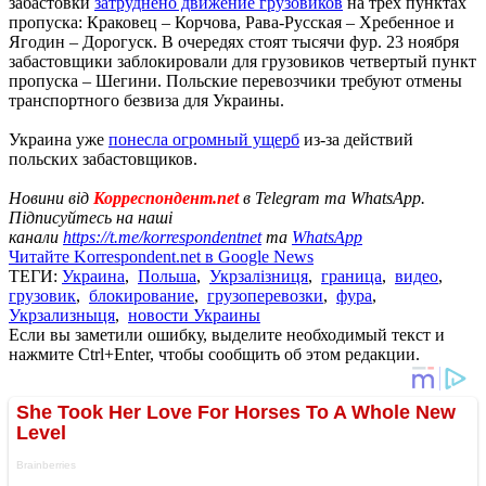
забастовки
затруднено движение грузовиков
на трех пунктах
пропуска: Краковец – Корчова, Рава-Русская – Хребенное и
Ягодин – Дорогуск. В очередях стоят тысячи фур. 23 ноября
забастовщики заблокировали для грузовиков четвертый пункт
пропуска – Шегини. Польские перевозчики требуют отмены
транспортного безвиза для Украины.
Украина уже
понесла огромный ущерб
из-за действий
польских забастовщиков.
Новини від
Корреспондент.net
в Telegram та WhatsApp.
Підписуйтесь на наші
канали
https://t.me/korrespondentnet
та
WhatsApp
Читайте Korrespondent.net в Google News
ТЕГИ:
Украина
,
Польша
,
Укрзалізниця
,
граница
,
видео
,
грузовик
,
блокирование
,
грузоперевозки
,
фура
,
Укрзализныця
,
новости Украины
Если вы заметили ошибку, выделите необходимый текст и
нажмите Ctrl+Enter, чтобы сообщить об этом редакции.