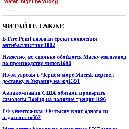
ЧИТАЙТЕ ТАКЖЕ
В Fire Point назвали сроки появления
антибаллистики
3802
Известно, во сколько обойдется Маску мегазавод
по производству чипов
1690
Из-за угрозы в Черном море Maersk перевел
доставку в Украину на жд
1391
Авиакомпании США обязали проверить
самолеты Boeing на наличие трещин
1196
РФ уничтожила 900 тысяч книг одного из
издательств
662