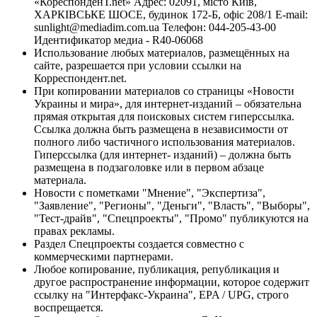
«КореспонденТ.net» Адрес: 02091, місто Київ,
ХАРКІВСЬКЕ ШОСЕ, будинок 172-Б, офіс 208/1 E-mail:
sunlight@mediadim.com.ua
Телефон: 044-205-43-00
Идентификатор медиа - R40-06068
Использование любых материалов, размещённых на
сайте, разрешается при условии ссылки на
Корреспондент.net.
При копировании материалов со страницы «Новости
Украины и мира», для интернет-изданий – обязательна
прямая открытая для поисковых систем гиперссылка.
Ссылка должна быть размещена в независимости от
полного либо частичного использования материалов.
Гиперссылка (для интернет- изданий) – должна быть
размещена в подзаголовке или в первом абзаце
материала.
Новости с пометками "Мнение", "Экспертиза",
"Заявление", "Регионы", "Деньги", "Власть", "Выборы",
"Тест-драйв", "Спецпроекты", "Промо" публикуются на
правах рекламы.
Раздел Спецпроекты создается совместно с
коммерческими партнерами.
Любое копирование, публикация, републикация и
другое распространение информации, которое содержит
ссылку на "Интерфакс-Украина", EPA / UPG, строго
воспрещается.