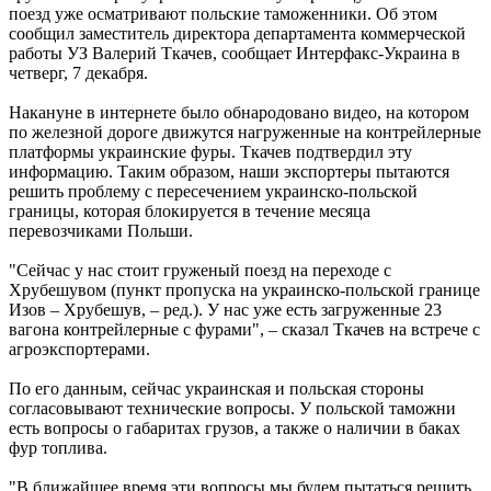
поезд уже осматривают польские таможенники. Об этом
сообщил заместитель директора департамента коммерческой
работы УЗ Валерий Ткачев, сообщает Интерфакс-Украина в
четверг, 7 декабря.
Накануне в интернете было обнародовано видео, на котором
по железной дороге движутся нагруженные на контрейлерные
платформы украинские фуры. Ткачев подтвердил эту
информацию. Таким образом, наши экспортеры пытаются
решить проблему с пересечением украинско-польской
границы, которая блокируется в течение месяца
перевозчиками Польши.
"Сейчас у нас стоит груженый поезд на переходе с
Хрубешувом (пункт пропуска на украинско-польской границе
Изов – Хрубешув, – ред.). У нас уже есть загруженные 23
вагона контрейлерные с фурами", – сказал Ткачев на встрече с
агроэкспортерами.
По его данным, сейчас украинская и польская стороны
согласовывают технические вопросы. У польской таможни
есть вопросы о габаритах грузов, а также о наличии в баках
фур топлива.
"В ближайшее время эти вопросы мы будем пытаться решить,